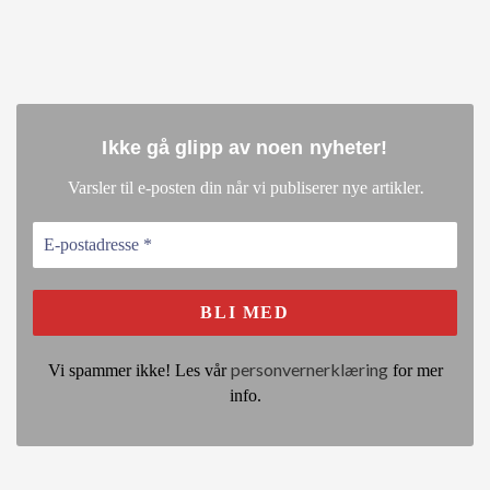
Ikke gå glipp av noen nyheter
!
.
Varsler til e-posten din når vi publiserer nye artikler
personvernerklæring
Vi spammer ikke! Les vår
for mer
info.