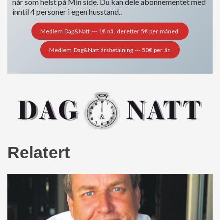
når som helst på Min side. Du kan dele abonnementet med
inntil 4 personer i egen husstand..
Medlem Dag&Natt --- 1€ nå, deretter 5€ per måned.
Medlem Dag&Natt årsbetalning --- 50€ per år.
Relatert