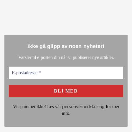
Ikke gå glipp av noen nyheter
!
.
Varsler til e-posten din når vi publiserer nye artikler
personvernerklæring
Vi spammer ikke! Les vår
for mer
info.