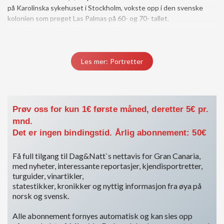
på Karolinska sykehuset i Stockholm, vokste opp i den svenske
kolonien som preget Las Palmas på 60- og 70- tallet.
Du må være medlem for å få tilgang til dette innholdet.
Vis medlemsnivåer
Logg inn her
Les mer: Portretter
Prøv oss for kun 1€ første måned, deretter 5€ pr.
mnd.
Det er ingen bindingstid. Årlig abonnement: 50€
Få full tilgang til Dag&Natt`s nettavis for Gran Canaria,
med nyheter, interessante reportasjer, kjendisportretter,
turguider, vinartikler,
statestikker, kronikker og nyttig informasjon fra øya på
norsk og svensk.
Alle abonnement fornyes automatisk og kan sies opp