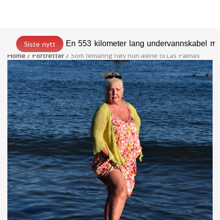
En 553 kilometer lang undervannskabel med
Siste nytt
Home
Portretter
Som femåring fløy hun alene til Las Palmas