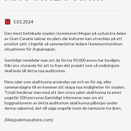
5.01.2024
Den mest befolkade staden i kommunen Mogan på sydvästra delen
av Gran Canaria saknar en plats där kulturen kan utvecklas på ett
positivt sätt. Ungefär så sammanfattar ledare i kommunstyrelsen
situationen för Arguineguin.
Samtidigt meddelar man att de första 90.000 euros har beviljats
från öns styrande för att ta fram det projekt som så småningom
skall leda till detta nya auditorium.
Flera salar som skall kunna användas var och en för sig, eller
sammanslagna till en kommer att skapa nya möjligheter för staden.
Totalt beräknar man med att den stora salen skall kunna ta emot
ungefär 500 personer.Samtidigt informerar man om att
byggnationenn av detta auditorium skall kunna påbörjas under
denna valperiod, det vill säga ungefär inom de närmaste tre åren.
(Maspalomasahora.com)