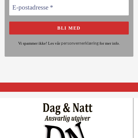
personvernerklæring
Vi spammer ikke! Les vår
for mer info.