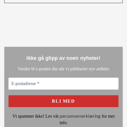
Ikke gå glipp av noen nyheter
!
.
Varsler til e-posten din når vi publiserer nye artikler
personvernerklæring
Vi spammer ikke! Les vår
for mer
info.