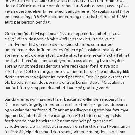
begynte i 1958. Cabildo (øyrådet) på Gran Canaria innrømmer at
dette 400 hektar store området har kun 8 vakter som passer på at
ingen overtredelser finner sted. Sanddynene i Maspalomas står for
en omsetning på 5 459 millioner euro og et turistforbruk på 1 450
euro per person per dag.
Ørkenområdet i Maspalomas fikk mye oppmerksomhet i media
tidlig i våres, da noen såkalte «influensere» brukte de vakre
sanddynene til å gjemme diverse gjenstander, som mange
ungdommer, dvs. influensernes følgere på sosiale media skulle
springe rundt og lete etter. Dette skapte mye negativ aktivitet i et
beskyttet område som sanddynene tross alt er, og hvor ungdom
sprang rundt med spader og andre redskaper for å grave opp
«skatter». Dette arrangementet var ment for sosiale media, og fikk
derfor straks reaksjoner fra myndighetene. Den illegale aktiviteten
ble bøtelagt, men det positive er at ørkenområdet i Maspalomas
har fått fornyet oppmerksomhet, både på godt og vondt.
Sanddynene, som navnet tilsier består av gyllende sandpartikler.
Disse er selvfølgelig i konstant rørelse, sterkt preget av tidevann
og vekslende værforhold. Et annet mediaoppslag som har fått mye
oppmerksomhet i år, er de mange fortvilte ferierende og delvis
fastboende som bestitter eiendommer helt på grensen til
sanddynene. De har gått ut i pressen og sterkt kritisert kommunen
for ikke å hjelpe dem med den stadig økende mengden sand som