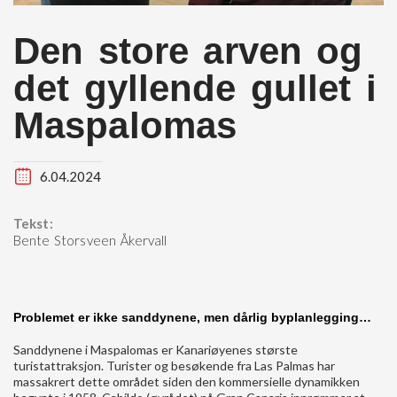
Den store arven og
det gyllende gullet i
Maspalomas
6.04.2024
Tekst:
Bente Storsveen Åkervall
Problemet er ikke sanddynene, men dårlig byplanlegging…
S
anddynene i Maspalomas er Kanariøyenes største
turistattraksjon. Turister og besøkende fra Las Palmas har
massakrert dette området siden den kommersielle dynamikken