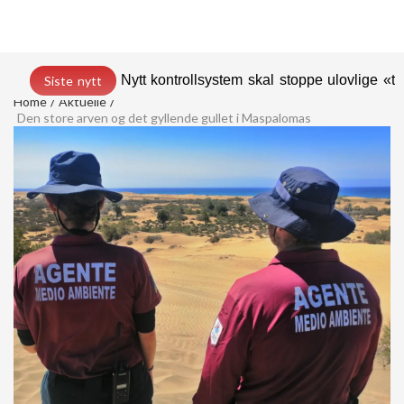
Nytt kontrollsystem skal stoppe ulovlige «t
Siste nytt
Home
Aktuelle
Den store arven og det gyllende gullet i Maspalomas