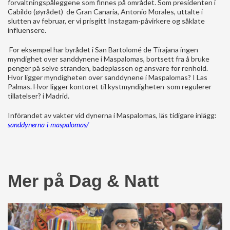
forvaltningspåleggene som finnes på området. Som presidenten i
Cabildo (øyrådet)
de Gran Canaria, Antonio Morales, uttalte i
slutten av februar, er vi prisgitt Instagam-påvirkere og såklate
influensere.
For eksempel har byrådet i San Bartolomé de Tirajana ingen
myndighet over sanddynene i Maspalomas, bortsett fra å bruke
penger på selve stranden, badeplassen og ansvare for renhold.
Hvor ligger myndigheten over sanddynene i Maspalomas? I Las
Palmas. Hvor ligger kontoret til kystmyndigheten-som regulerer
tillatelser? i Madrid.
Införandet av vakter vid dynerna i Maspalomas, läs tidigare inlägg:
sanddynerna-i-maspalomas/
Mer på Dag & Natt