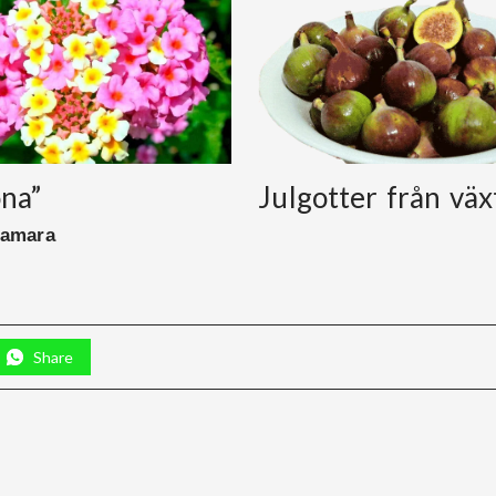
ona”
Julgotter från väx
camara
Share