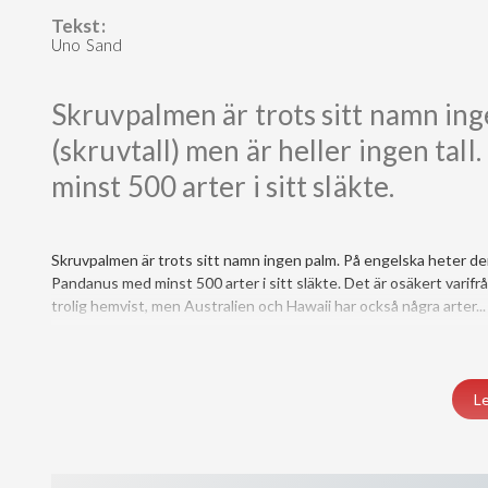
Tekst:
Uno Sand
Skruvpalmen är trots sitt namn in
(skruvtall) men är heller ingen tal
minst 500 arter i sitt släkte.
Skruvpalmen är trots sitt namn ingen palm. På engelska heter den
Pandanus med minst 500 arter i sitt släkte. Det är osäkert vari
trolig hemvist, men Australien och Hawaii har också några arter...
Du må være medlem for å få tilgang til dette innholdet.
Vis medlemsnivåer
Logg inn her
L