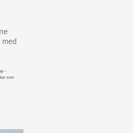
ine
s med
pp –
skar som