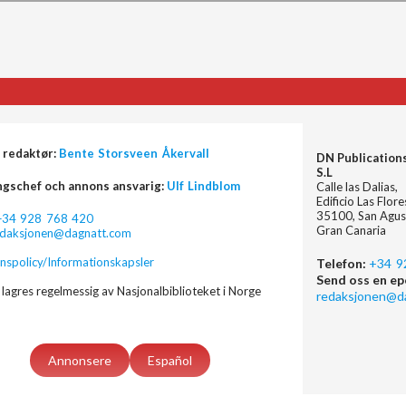
 redaktør:
Bente Storsveen Åkervall
DN Publication
S.L
ngschef och annons ansvarig:
Ulf Lindblom
Calle las Dalias,
Edificio Las Flor
35100, San Agus
+34 928 768 420
Gran Canaria
edaksjonen@dagnatt.com
nspolicy/Informationskapsler
Telefon:
+34 9
Send oss en ep
lagres regelmessig av Nasjonalbiblioteket i Norge
redaksjonen@d
Annonsere
Español