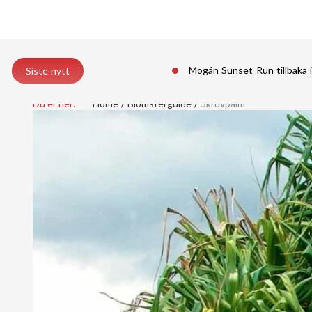
Mogán Sunset Run tillbaka 
Siste nytt
Du er her:
Home
Blomsterguide
Skruvpalm