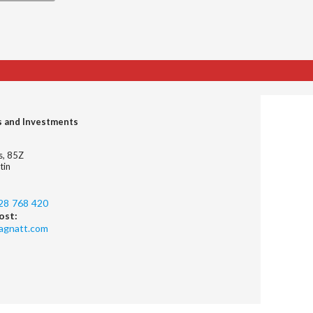
s and Investments
es, 85Z
tin
28 768 420
ost:
agnatt.com