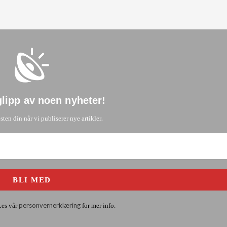
glipp av noen nyheter
!
.
osten din når vi publiserer nye artikler
personvernerklæring
Les vår
for mer info.