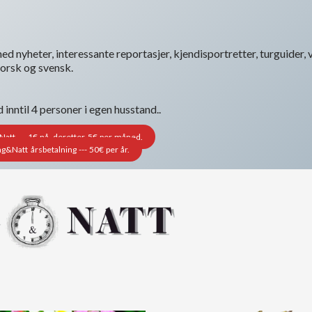
ed nyheter, interessante reportasjer, kjendisportretter, turguider, v
norsk og svensk.
nntil 4 personer i egen husstand..
tt --- 1€ nå, deretter 5€ per måned.
&Natt årsbetalning --- 50€ per år.