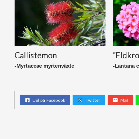
Callistemon
”Eldkr
-Myrtaceae myrtenväxte
-Lantana 
Del på Facebook
Twitter
Mail