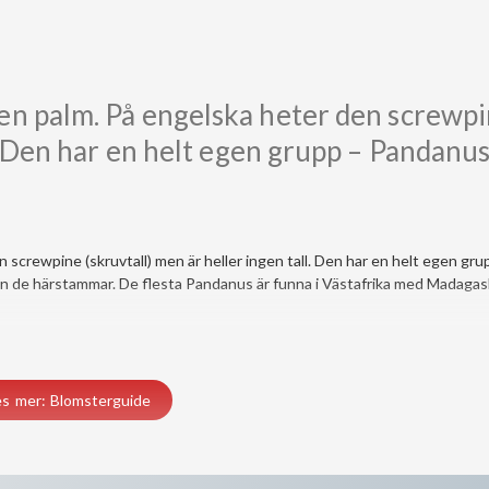
gen palm. På engelska heter den screwp
l. Den har en helt egen grupp – Pandanu
 screwpine (skruvtall) men är heller ingen tall. Den har en helt egen gru
från de härstammar. De flesta Pandanus är funna i Västafrika med Madaga
es mer: Blomsterguide