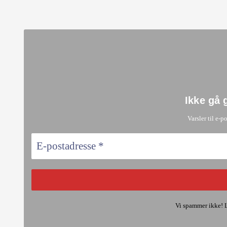
Ikke gå 
Varsler til e-p
Vi spammer ikke! 