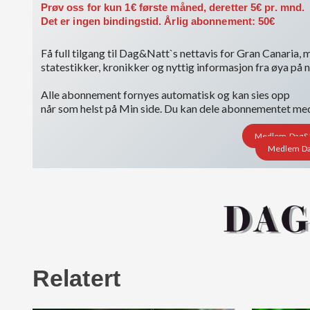
Prøv oss for kun 1€ første måned, deretter 5€ pr. mnd.
Det er ingen bindingstid. Årlig abonnement: 50€
Få full tilgang til Dag&Natt`s nettavis for Gran Canaria, m
statestikker, kronikker og nyttig informasjon fra øya på 
Alle abonnement fornyes automatisk og kan sies opp
når som helst på Min side. Du kan dele abonnementet med i
Medlem Dag&Na
Medlem Dag
Relatert