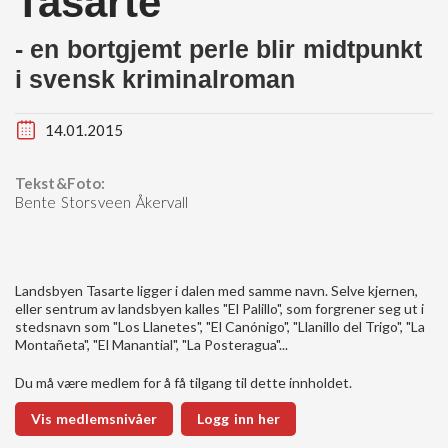
Tasarte
- en bortgjemt perle blir midtpunkt
i svensk kriminalroman
14.01.2015
Tekst&Foto:
Bente Storsveen Åkervall
Landsbyen Tasarte ligger i dalen med samme navn. Selve kjernen,
eller sentrum av landsbyen kalles "El Palillo", som forgrener seg ut i
stedsnavn som "Los Llanetes", "El Canónigo", "Llanillo del Trigo", "La
Montañeta", "El Manantial", "La Posteragua"...
Du må være medlem for å få tilgang til dette innholdet.
Vis medlemsnivåer
Logg inn her