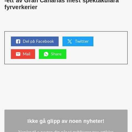
-ett av Gran Canarias mest spektakulära
fyrverkerier
Del på Facebook
Twitter
Mail
Share
Ikke gå glipp av noen nyheter
!
.