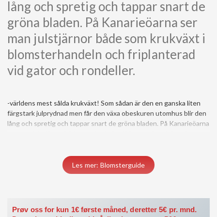
lång och spretig och tappar snart de
gröna bladen. På Kanarieöarna ser
man julstjärnor både som krukväxt i
blomsterhandeln och friplanterad
vid gator och rondeller.
-världens mest sålda krukväxt! Som sådan är den en ganska liten
färgstark julprydnad men får den växa obeskuren utomhus blir den
lång och spretig och tappar snart de gröna bladen. På Kanarieöarna
ser man julstjärnor både som krukväxt i blomsterhandeln och
friplanterad vid gator och rondeller.
Du må være medlem for å få tilgang til dette innholdet.
Les mer: Blomsterguide
Vis medlemsnivåer
Logg inn her
Prøv oss for kun 1€ første måned, deretter 5€ pr. mnd.