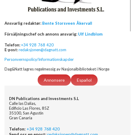
Ansvarlig redaktør:
Bente Storsveen Åkervall
Försäljningschef och annons ansvarig:
Ulf Lindblom
Telefon:
+34 928 768 420
E-post:
redaksjonen@dagnatt.com
Personvernspolicy/Informationskapsler
Dag&Natt lagres regelmessig av Nasjonalbiblioteket i Norge
Annonsere
Español
DN Publications and Investments S.L
Calle las Dalias,
Edificio Las Flores, 85Z
35100, San Agustin
Gran Canaria
Telefon:
+34 928 768 420
Send oss en epost:
redaksjonen@dagnatt.com