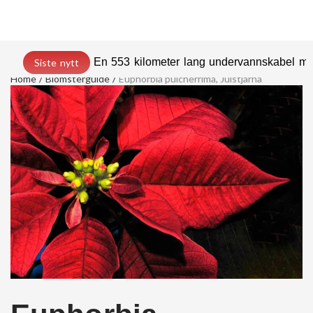
En 553 kilometer lang undervannskabel med
Siste nytt
Home
Blomsterguide
Euphorbia pulcherrima, Julstjärna