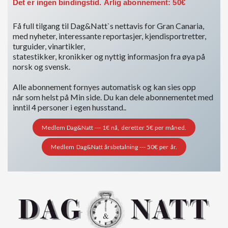
Det er ingen bindingstid. Årlig abonnement: 50€
Få full tilgang til Dag&Natt`s nettavis for Gran Canaria,
med nyheter, interessante reportasjer, kjendisportretter,
turguider, vinartikler,
statestikker, kronikker og nyttig informasjon fra øya på
norsk og svensk.
Alle abonnement fornyes automatisk og kan sies opp
når som helst på Min side. Du kan dele abonnementet med
inntil 4 personer i egen husstand..
Medlem Dag&Natt --- 1€ nå, deretter 5€ per måned.
Medlem Dag&Natt årsbetalning --- 50€ per år.