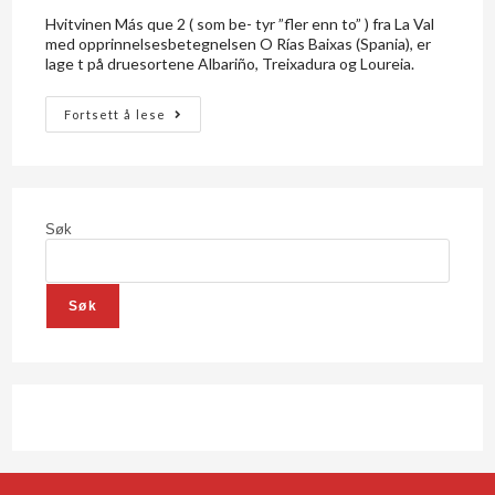
Hvitvinen Más que 2 ( som be- tyr ”fler enn to” ) fra La Val
med opprinnelsesbetegnelsen O Rías Baixas (Spania), er
lage t på druesortene Albariño, Treixadura og Loureia.
Fortsett å lese
Søk
Søk