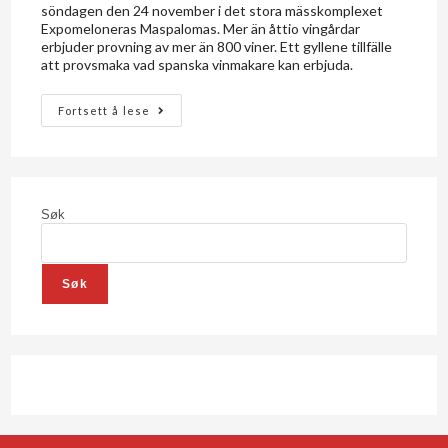
söndagen den 24 november i det stora mässkomplexet
Expomeloneras Maspalomas. Mer än åttio vingårdar
erbjuder provning av mer än 800 viner. Ett gyllene tillfälle
att provsmaka vad spanska vinmakare kan erbjuda.
Fortsett å lese
Søk
Søk