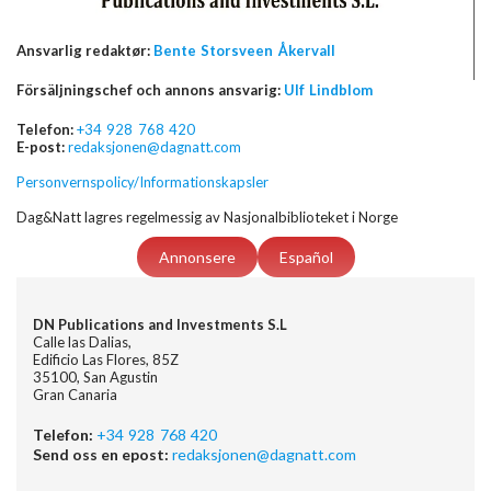
Ansvarlig redaktør:
Bente Storsveen Åkervall
Försäljningschef och annons ansvarig:
Ulf Lindblom
Telefon:
+34 928 768 420
E-post:
redaksjonen@dagnatt.com
Personvernspolicy/Informationskapsler
Dag&Natt lagres regelmessig av Nasjonalbiblioteket i Norge
Annonsere
Español
DN Publications and Investments S.L
Calle las Dalias,
Edificio Las Flores, 85Z
35100, San Agustin
Gran Canaria
Telefon:
+34 928 768 420
Send oss en epost:
redaksjonen@dagnatt.com