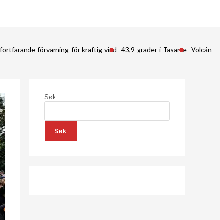
fortfarande förvarning för kraftig vind
43,9 grader i Tasarte
Volcán d
Søk
Søk