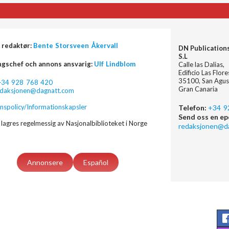
 redaktør:
Bente Storsveen Åkervall
DN Publication
S.L
ngschef och annons ansvarig:
Ulf Lindblom
Calle las Dalias,
Edificio Las Flor
35100, San Agus
+34 928 768 420
Gran Canaria
edaksjonen@dagnatt.com
nspolicy/Informationskapsler
Telefon:
+34 9
Send oss en ep
lagres regelmessig av Nasjonalbiblioteket i Norge
redaksjonen@d
Annonsere
Español