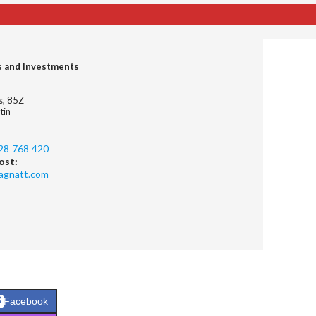
s and Investments
es, 85Z
tin
28 768 420
ost:
agnatt.com
Facebook