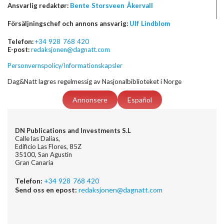
Ansvarlig redaktør:
Bente Storsveen Åkervall
Försäljningschef och annons ansvarig:
Ulf Lindblom
Telefon:
+34 928 768 420
E-post:
redaksjonen@dagnatt.com
Personvernspolicy/Informationskapsler
Dag&Natt lagres regelmessig av Nasjonalbiblioteket i Norge
Annonsere
Español
DN Publications and Investments S.L
Calle las Dalias,
Edificio Las Flores, 85Z
35100, San Agustin
Gran Canaria
Telefon:
+34 928 768 420
Send oss en epost:
redaksjonen@dagnatt.com