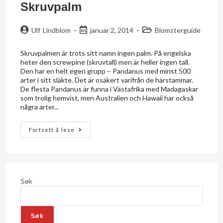
Skruvpalm
Ulf Lindblom
januar 2, 2014
Blomsterguide
Skruvpalmen är trots sitt namn ingen palm. På engelska
heter den screwpine (skruvtall) men är heller ingen tall.
Den har en helt egen grupp – Pandanus med minst 500
arter i sitt släkte. Det är osäkert varifrån de härstammar.
De flesta Pandanus är funna i Västafrika med Madagaskar
som trolig hemvist, men Australien och Hawaii har också
några arter...
Fortsett å lese
Søk
Søk