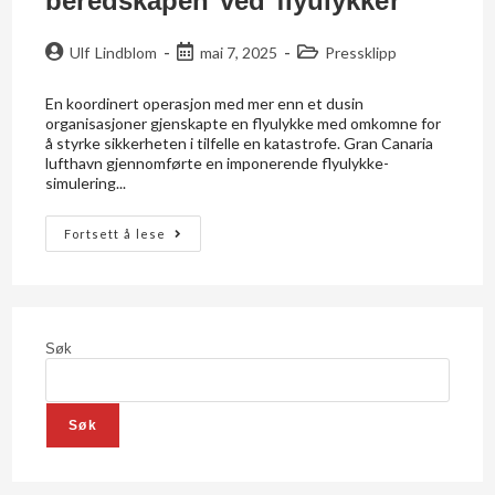
beredskapen ved flyulykker
Ulf Lindblom
mai 7, 2025
Pressklipp
En koordinert operasjon med mer enn et dusin
organisasjoner gjenskapte en flyulykke med omkomne for
å styrke sikkerheten i tilfelle en katastrofe. Gran Canaria
lufthavn gjennomførte en imponerende flyulykke-
simulering...
Fortsett å lese
Søk
Søk