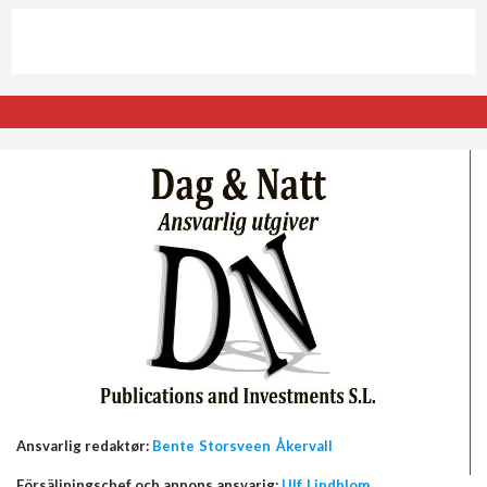
Ansvarlig redaktør:
Bente Storsveen Åkervall
Försäljningschef och annons ansvarig:
Ulf Lindblom