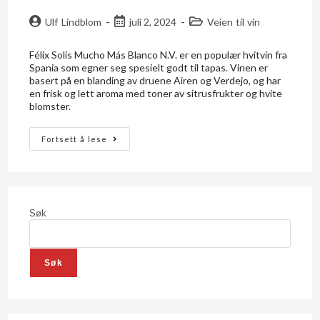
Ulf Lindblom
juli 2, 2024
Veien til vin
Félix Solís Mucho Más Blanco N.V. er en populær hvitvin fra
Spania som egner seg spesielt godt til tapas. Vinen er
basert på en blanding av druene Airen og Verdejo, og har
en frisk og lett aroma med toner av sitrusfrukter og hvite
blomster.
Fortsett å lese
Søk
Søk