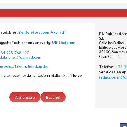
 redaktør:
Bente Storsveen Åkervall
DN Publication
S.L
ngschef och annons ansvarig:
Ulf Lindblom
Calle las Dalias,
Edificio Las Flor
35100, San Agus
+34 928 768 420
Gran Canaria
edaksjonen@dagnatt.com
nspolicy/Informationskapsler
Telefon:
+34 9
Send oss en ep
lagres regelmessig av Nasjonalbiblioteket i Norge
redaksjonen@d
Annonsere
Español