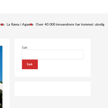
nzo
La Rama i Agaete
Over 40 000 innvandrere har kommet ulovlig in
Søk
Søk