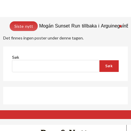
Mogán Sunset Run tillbaka i Arguineguín
En
Siste nytt
Det finnes ingen poster under denne tagen.
Søk
Søk