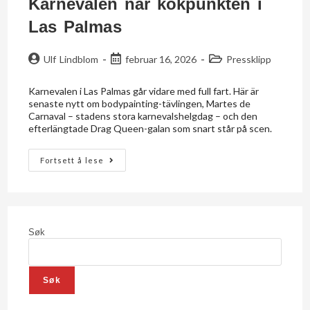
Karnevalen når kokpunkten i
Las Palmas
Ulf Lindblom
februar 16, 2026
Pressklipp
Karnevalen i Las Palmas går vidare med full fart. Här är
senaste nytt om bodypainting-tävlingen, Martes de
Carnaval – stadens stora karnevalshelgdag – och den
efterlängtade Drag Queen-galan som snart står på scen.
Fortsett å lese
Søk
Søk