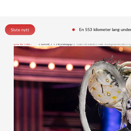
En 553 kilometer lang unde
Siste nytt
Du er her:
Home
Pressklipp
Karnevalen når kokpunkten i 