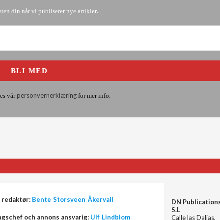
.
sten din når vi publiserer nye artikler
personvernerklæring
es vår
for mer info.
 redaktør:
Bente Storsveen Åkervall
DN Publication
S.L
ngschef och annons ansvarig:
Ulf Lindblom
Calle las Dalias,