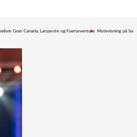
mellom Gran Canaria, Lanzarote og Fuerteventura
Motevisning på San