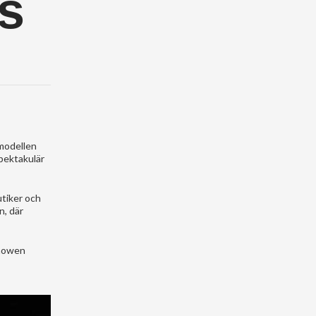
s
 modellen
pektakulär
utiker och
n, där
showen