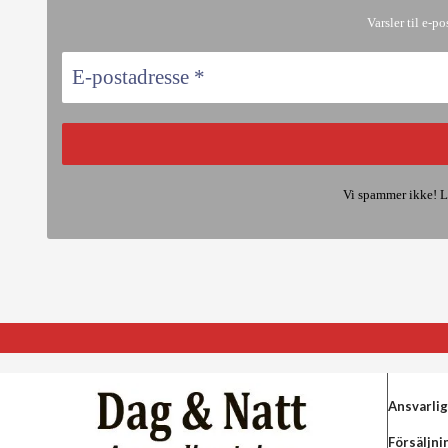
Varsler til e-po
Vi spammer ikke! L
Ansvarlig
Försäljni