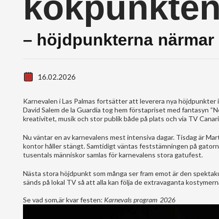
kokpunkten
– höjdpunkterna närmar 
16.02.2026
Karnevalen i Las Palmas fortsätter att leverera nya höjdpunkter 
David Salem de la Guardia tog hem förstapriset med fantasyn “No
kreativitet, musik och stor publik både på plats och via TV Canari
Nu väntar en av karnevalens mest intensiva dagar. Tisdag är Marte
kontor håller stängt. Samtidigt väntas feststämningen på gatorna 
tusentals människor samlas för karnevalens stora gatufest.
Nästa stora höjdpunkt som många ser fram emot är den spektakul
sänds på lokal TV så att alla kan följa de extravaganta kostym
Se vad som,är kvar festen:
Karnevals program 2026