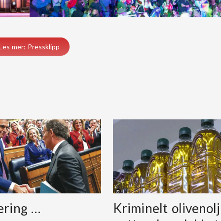
Les mer: Pressklipp
ering …
Kriminelt olivenolj