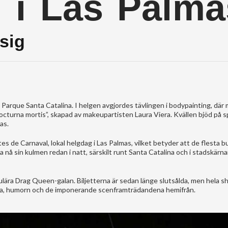
 i Las Palma
sig
i Parque Santa Catalina. I helgen avgjordes tävlingen i bodypainting, där
cturna mortis”, skapad av makeupartisten Laura Viera. Kvällen bjöd på s
as.
s de Carnaval, lokal helgdag i Las Palmas, vilket betyder att de flesta b
nå sin kulmen redan i natt, särskilt runt Santa Catalina och i stadskärna
ära Drag Queen-galan. Biljetterna är sedan länge slutsålda, men hela 
erna, humorn och de imponerande scenframträdandena hemifrån.