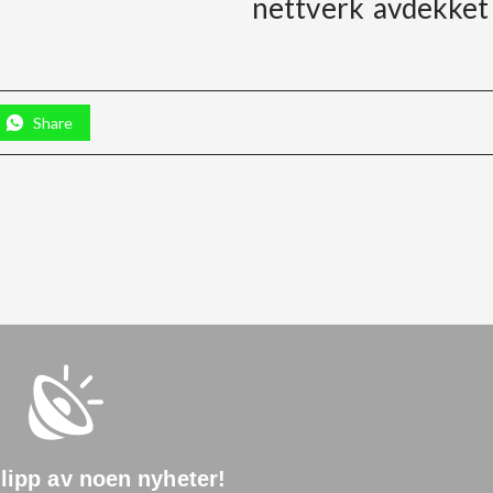
nettverk avdekket
Share
glipp av noen nyheter
!