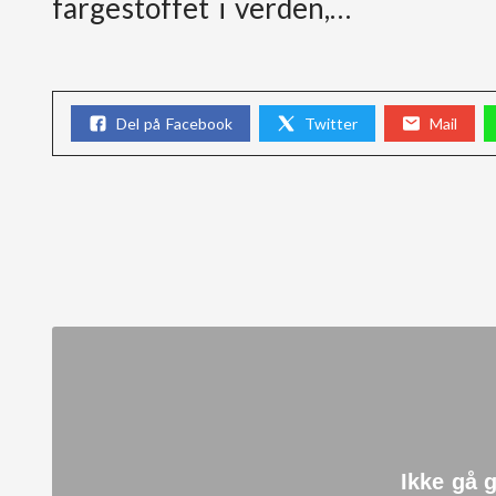
fargestoffet i verden,…
Del på Facebook
Twitter
Mail
Ikke gå 