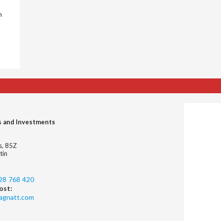
n
s and Investments
es, 85Z
tin
28 768 420
ost:
agnatt.com