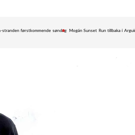
in-stranden førstkommende søndag
Mogán Sunset Run tillbaka i Argu