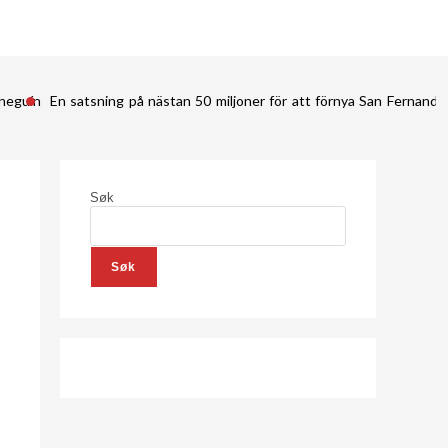
ineguín
En satsning på nästan 50 miljoner för att förnya San Fernan
Søk
Søk