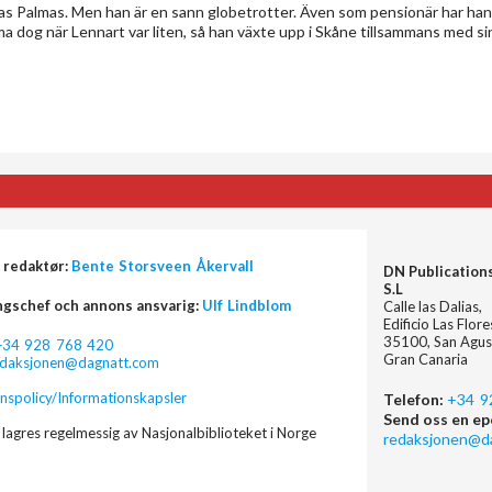
as Palmas. Men han är en sann globetrotter. Även som pensionär har han
ma dog när Lennart var liten, så han växte upp i Skåne tillsammans med si
 redaktør:
Bente Storsveen Åkervall
DN Publication
S.L
ngschef och annons ansvarig:
Ulf Lindblom
Calle las Dalias,
Edificio Las Flor
35100, San Agus
+34 928 768 420
Gran Canaria
edaksjonen@dagnatt.com
nspolicy/Informationskapsler
Telefon:
+34 9
Send oss en ep
lagres regelmessig av Nasjonalbiblioteket i Norge
redaksjonen@d