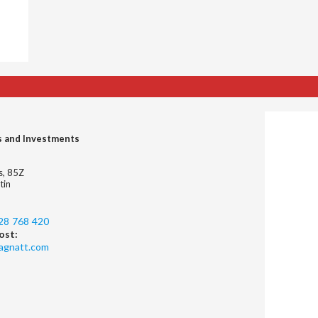
s and Investments
es, 85Z
tin
28 768 420
ost:
agnatt.com