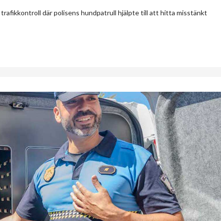
afikkontroll där polisens hundpatrull hjälpte till att hitta misstänkt