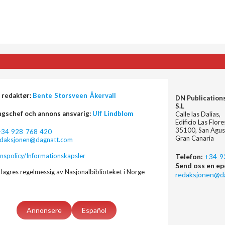
 redaktør:
Bente Storsveen Åkervall
DN Publication
S.L
ngschef och annons ansvarig:
Ulf Lindblom
Calle las Dalias,
Edificio Las Flor
35100, San Agus
+34 928 768 420
Gran Canaria
edaksjonen@dagnatt.com
nspolicy/Informationskapsler
Telefon:
+34 9
Send oss en ep
lagres regelmessig av Nasjonalbiblioteket i Norge
redaksjonen@d
Annonsere
Español