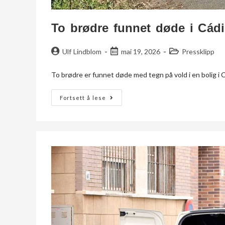
To brødre funnet døde i Cád
Ulf Lindblom
mai 19, 2026
Pressklipp
To brødre er funnet døde med tegn på vold i en bolig i C
Fortsett å lese