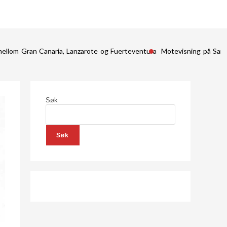
mellom Gran Canaria, Lanzarote og Fuerteventura
Motevisning på San
Søk
Søk