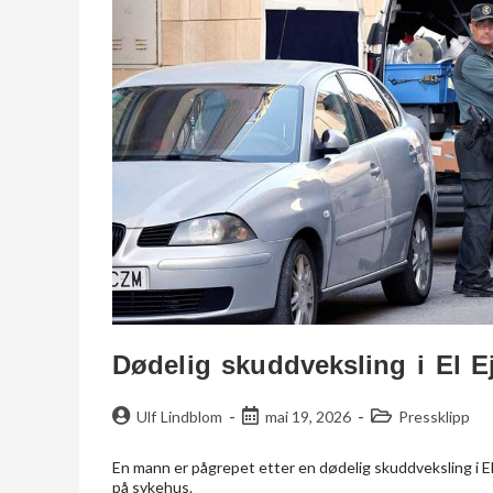
Dødelig skuddveksling i El E
Ulf Lindblom
mai 19, 2026
Pressklipp
En mann er pågrepet etter en dødelig skuddveksling i El 
på sykehus.