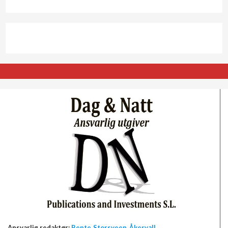
Ansvarlig redaktør:
Bente Storsveen Åkervall