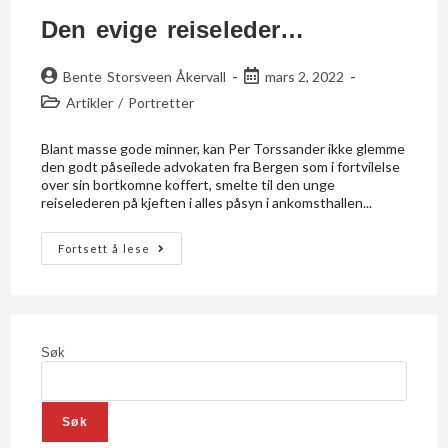
Den evige reiseleder…
Bente Storsveen Åkervall
mars 2, 2022
Artikler
/
Portretter
Blant masse gode minner, kan Per Torssander ikke glemme
den godt påseilede advokaten fra Bergen som i fortvilelse
over sin bortkomne koffert, smelte til den unge
reiselederen på kjeften i alles påsyn i ankomsthallen...
Fortsett å lese
Søk
Søk