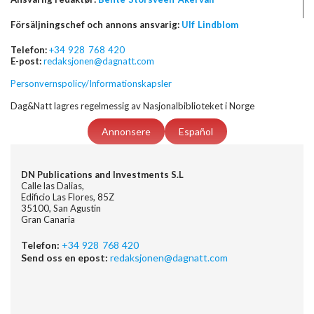
Försäljningschef och annons ansvarig:
Ulf Lindblom
Telefon:
+34 928 768 420
E-post:
redaksjonen@dagnatt.com
Personvernspolicy/Informationskapsler
Dag&Natt lagres regelmessig av Nasjonalbiblioteket i Norge
Annonsere
Español
DN Publications and Investments S.L
Calle las Dalias,
Edificio Las Flores, 85Z
35100, San Agustin
Gran Canaria
Telefon:
+34 928 768 420
Send oss en epost:
redaksjonen@dagnatt.com