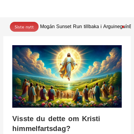
Mogán Sunset Run tillbaka i Arguineguín
En
Siste nytt
Visste du dette om Kristi
himmelfartsdag?