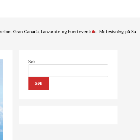
mellom Gran Canaria, Lanzarote og Fuerteventura
Motevisning på San
Søk
Søk