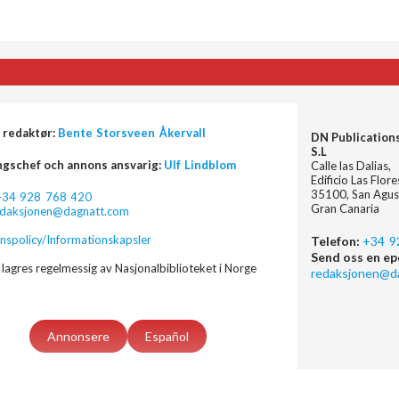
 redaktør:
Bente Storsveen Åkervall
DN Publication
S.L
ngschef och annons ansvarig:
Ulf Lindblom
Calle las Dalias,
Edificio Las Flor
35100, San Agus
+34 928 768 420
Gran Canaria
edaksjonen@dagnatt.com
nspolicy/Informationskapsler
Telefon:
+34 9
Send oss en ep
lagres regelmessig av Nasjonalbiblioteket i Norge
redaksjonen@d
Annonsere
Español