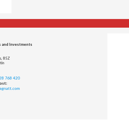
s and Investments
es, 85Z
tin
28 768 420
ost:
agnatt.com