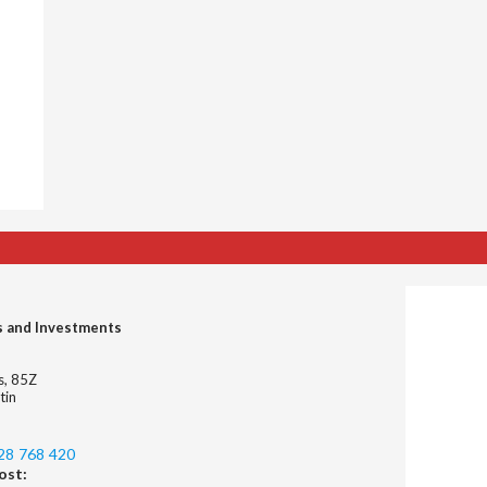
s and Investments
es, 85Z
tin
28 768 420
ost: