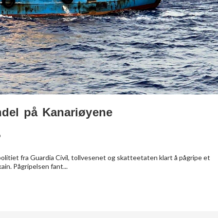
andel på Kanariøyene
p
litiet fra Guardia Civil, tollvesenet og skatteetaten klart å pågripe et
in. Pågripelsen fant...