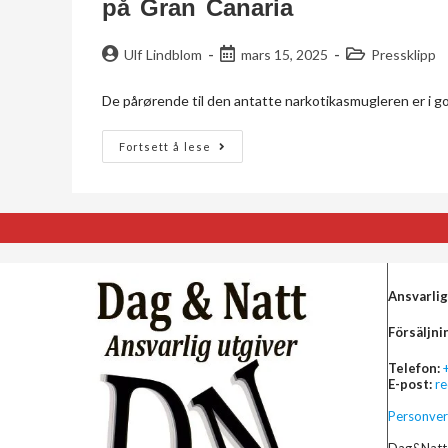
på Gran Canaria
Ulf Lindblom
mars 15, 2025
Pressklipp
De pårørende til den antatte narkotikasmugleren er i go
Fortsett å lese
Ansvarlig
Försäljni
Telefon:
E-post:
r
Personver
Dag&Natt 