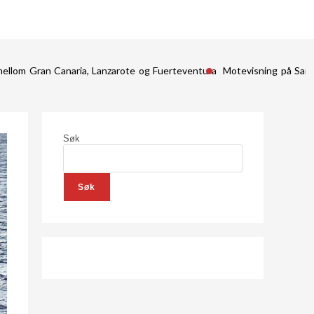
mellom Gran Canaria, Lanzarote og Fuerteventura
Motevisning på San
Søk
Søk