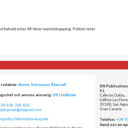
d behold etter 48 timer med kidnapping. Politiet leter
 redaktør:
Bente Storsveen Åkervall
DN Publication
S.L
ngschef och annons ansvarig:
Ulf Lindblom
Calle las Dalias,
Edificio Las Flor
35100, San Agus
+34 928 768 420
Gran Canaria
edaksjonen@dagnatt.com
nspolicy/Informationskapsler
Telefon:
+34 9
Send oss en ep
lagres regelmessig av Nasjonalbiblioteket i Norge