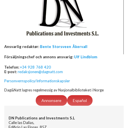
Ansvarlig redaktør:
Bente Storsveen Åkervall
Försäljningschef och annons ansvarig:
Ulf Lindblom
Telefon:
+34 928 768 420
E-post:
redaksjonen@dagnatt.com
Personvernspolicy/Informationskapsler
Dag&Natt lagres regelmessig av Nasjonalbiblioteket i Norge
Annonsere
Español
DN Publications and Investments S.L
Calle las Dalias,
Edificio Las Flores, 85Z