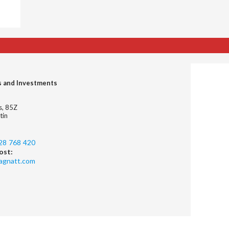
s and Investments
es, 85Z
tin
28 768 420
ost:
agnatt.com