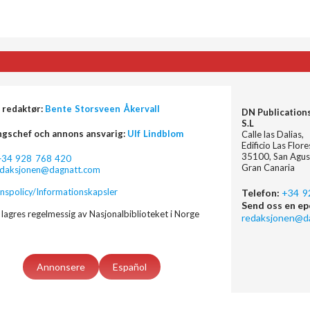
 redaktør:
Bente Storsveen Åkervall
DN Publication
S.L
ngschef och annons ansvarig:
Ulf Lindblom
Calle las Dalias,
Edificio Las Flor
35100, San Agus
+34 928 768 420
Gran Canaria
edaksjonen@dagnatt.com
nspolicy/Informationskapsler
Telefon:
+34 9
Send oss en ep
lagres regelmessig av Nasjonalbiblioteket i Norge
redaksjonen@d
Annonsere
Español