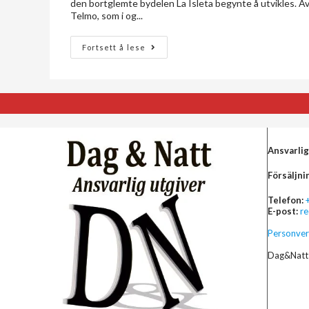
den bortglemte bydelen La Isleta begynte å utvikles. A
Telmo, som i og...
Fortsett å lese
Ansvarlig
Försäljni
Telefon:
E-post:
r
Personver
Dag&Natt 