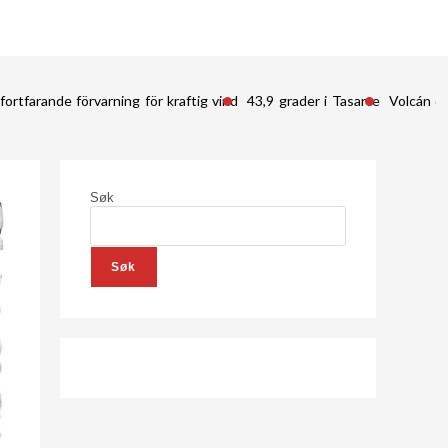
fortfarande förvarning för kraftig vind
43,9 grader i Tasarte
Volcán d
Søk
Søk