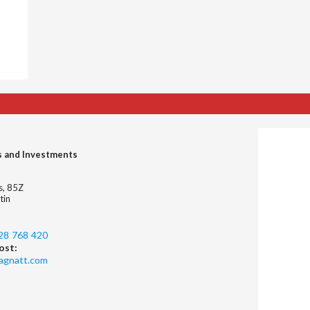
s and Investments
es, 85Z
tin
28 768 420
ost:
agnatt.com