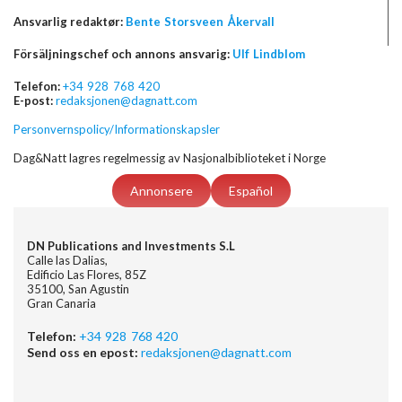
Ansvarlig redaktør:
Bente Storsveen Åkervall
Försäljningschef och annons ansvarig:
Ulf Lindblom
Telefon:
+34 928 768 420
E-post:
redaksjonen@dagnatt.com
Personvernspolicy/Informationskapsler
Dag&Natt lagres regelmessig av Nasjonalbiblioteket i Norge
Annonsere
Español
DN Publications and Investments S.L
Calle las Dalias,
Edificio Las Flores, 85Z
35100, San Agustin
Gran Canaria
Telefon:
+34 928 768 420
Send oss en epost:
redaksjonen@dagnatt.com