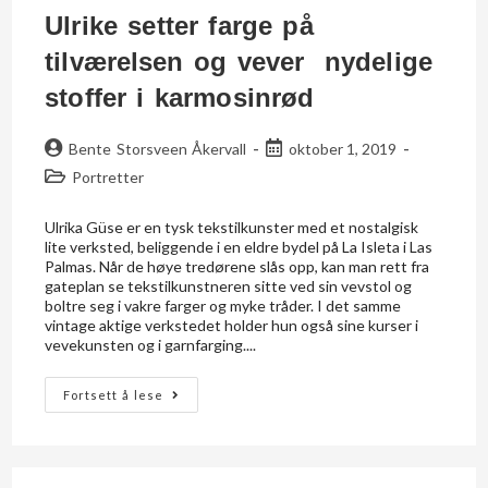
Ulrike setter farge på
tilværelsen og vever nydelige
stoffer i karmosinrød
Bente Storsveen Åkervall
oktober 1, 2019
Portretter
Ulrika Güse er en tysk tekstilkunster med et nostalgisk
lite verksted, beliggende i en eldre bydel på La Isleta i Las
Palmas. Når de høye tredørene slås opp, kan man rett fra
gateplan se tekstilkunstneren sitte ved sin vevstol og
boltre seg i vakre farger og myke tråder. I det samme
vintage aktige verkstedet holder hun også sine kurser i
vevekunsten og i garnfarging....
Fortsett å lese