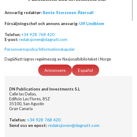
Ansvarlig redaktør:
Bente Storsveen Åkervall
Försäljningschef och annons ansvarig:
Ulf Lindblom
Telefon:
+34 928 768 420
E-post:
redaksjonen@dagnatt.com
Personvernspolicy/Informationskapsler
Dag&Natt lagres regelmessig av Nasjonalbiblioteket i Norge
Annonsere
Español
DN Publications and Investments S.L
Calle las Dalias,
Edificio Las Flores, 85Z
35100, San Agustin
Gran Canaria
Telefon:
+34 928 768 420
Send oss en epost:
redaksjonen@dagnatt.com