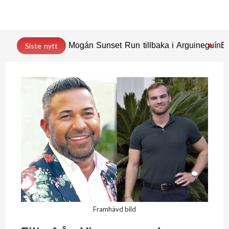
Mogán Sunset Run tillbaka i Arguineguín
En
Siste nytt
Framhävd bild