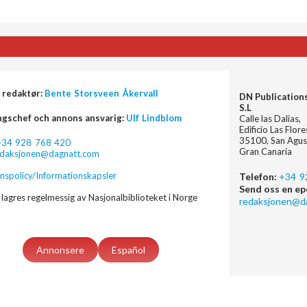
 redaktør:
Bente Storsveen Åkervall
DN Publication
S.L
ngschef och annons ansvarig:
Ulf Lindblom
Calle las Dalias,
Edificio Las Flor
35100, San Agus
+34 928 768 420
Gran Canaria
edaksjonen@dagnatt.com
nspolicy/Informationskapsler
Telefon:
+34 9
Send oss en ep
lagres regelmessig av Nasjonalbiblioteket i Norge
redaksjonen@d
Annonsere
Español