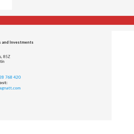
s and Investments
es, 85Z
tin
28 768 420
ost:
agnatt.com