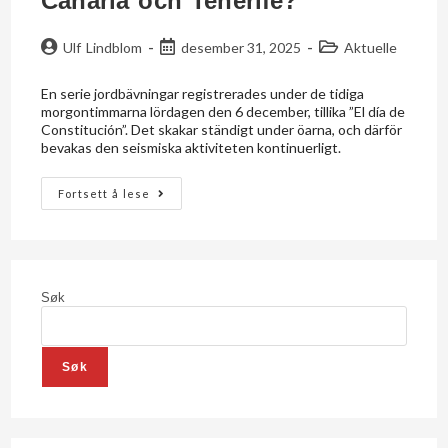
Canaria och Tenerife?
Ulf Lindblom
desember 31, 2025
Aktuelle
En serie jordbävningar registrerades under de tidiga
morgontimmarna lördagen den 6 december, tillika ”El día de
Constitución”. Det skakar ständigt under öarna, och därför
bevakas den seismiska aktiviteten kontinuerligt.
Fortsett å lese
Søk
Søk