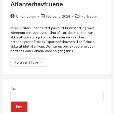
Atlanterhavfruene
Ulf Lindblom
februar 5, 2024
Portretter
Miss Lucifer II hadde fått påsmurt bunnstoff, og vært
igjennom en nøye overhaling på tørrdokken. Hun var
akkurat sjøsatt og kom stille seilende inn på en
etterlengtet båtplass i sportsbåthavnen i Las Palmas,
akkurat idet vi ankom. Det var en perfekt ettermiddag
nord på Gran Canaria, med solgangsbris...
Fortsett å lese
Søk
Søk