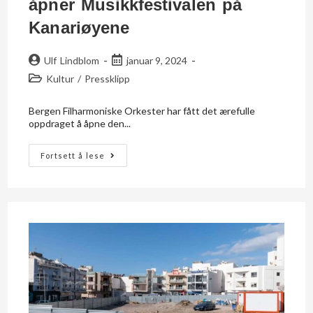
åpner Musikkfestivalen på
Kanariøyene
Ulf Lindblom
januar 9, 2024
Kultur
/
Pressklipp
Bergen Filharmoniske Orkester har fått det ærefulle
oppdraget å åpne den...
Fortsett å lese