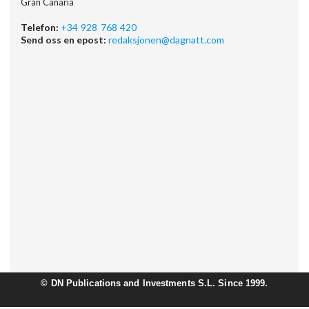
Gran Canaria
Telefon:
+34 928 768 420
Send oss en epost:
redaksjonen@dagnatt.com
©
DN Publications and Investments S.L. Since 1999.