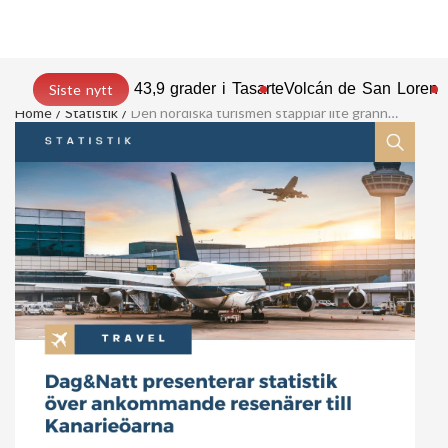
43,9 grader i Tasarte
Volcán de San Lorenz
Siste nytt
Home
Statistik
Den nordiska turismen stapplar lite grann…