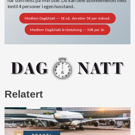
når som helst på Min side. Du kan dele abonnementet med
inntil 4 personer i egen husstand..
Medlem Dag&Natt --- 1€ nå, deretter 5€ per måned.
Medlem Dag&Natt årsbetalning --- 50€ per år.
Relatert