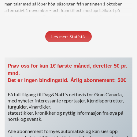
man talar med så löper hög-säsongen från antingen 1 oktober –
alternativt 1 november – och fram till och med april. Slutet på
högsäsongen styrs förstås av påsken, vilket innebär att säsongen
iår var lite längre än vanligt.
Du må være medlem for å få tilgang til dette innholdet.
Les mer: Statistik
Vis medlemsnivåer
Logg inn her
Prøv oss for kun 1€ første måned, deretter 5€ pr.
mnd.
Det er ingen bindingstid. Årlig abonnement: 50€
Få full tilgang til Dag&Natt`s nettavis for Gran Canaria,
med nyheter, interessante reportasjer, kjendisportretter,
turguider, vinartikler,
statestikker, kronikker og nyttig informasjon fra øya på
norsk og svensk.
Alle abonnement fornyes automatisk og kan sies opp