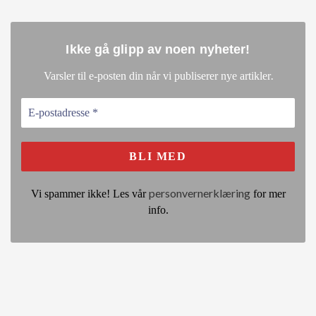
Ikke gå glipp av noen nyheter
!
.
Varsler til e-posten din når vi publiserer nye artikler
personvernerklæring
Vi spammer ikke! Les vår
for mer
info.