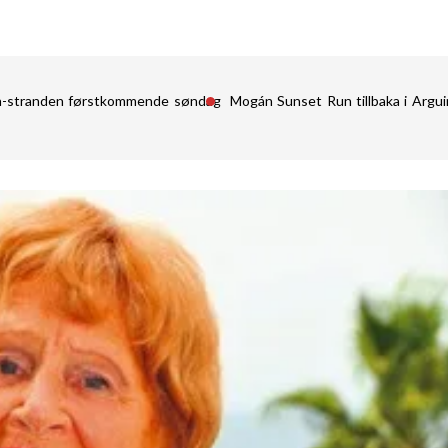
in-stranden førstkommende søndag
Mogán Sunset Run tillbaka i Argu