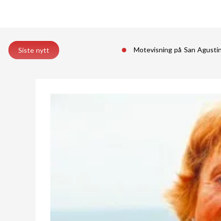
Motevisning på San Agust
Siste nytt