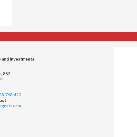
s and Investments
es, 85Z
tin
28 768 420
ost:
agnatt.com