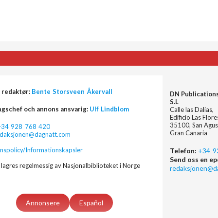
 redaktør:
Bente Storsveen Åkervall
DN Publication
S.L
ngschef och annons ansvarig:
Ulf Lindblom
Calle las Dalias,
Edificio Las Flor
35100, San Agus
+34 928 768 420
Gran Canaria
edaksjonen@dagnatt.com
nspolicy/Informationskapsler
Telefon:
+34 9
Send oss en ep
lagres regelmessig av Nasjonalbiblioteket i Norge
redaksjonen@d
Annonsere
Español