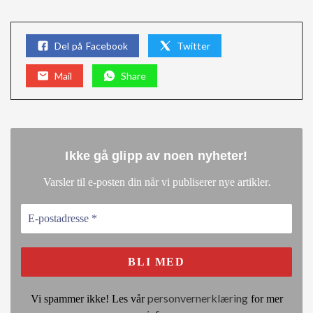
Del på Facebook
Twitter
Mail
Share
Ikke gå glipp av noen nyheter
!
.
Varsler til e-posten din når vi publiserer nye artikler
personvernerklæring
Vi spammer ikke! Les vår
for mer