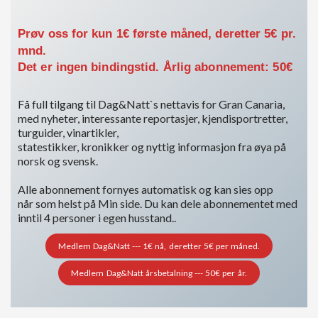
Prøv oss for kun 1€ første måned, deretter 5€ pr.
mnd.
Det er ingen bindingstid. Årlig abonnement: 50€
Få full tilgang til Dag&Natt`s nettavis for Gran Canaria,
med nyheter, interessante reportasjer, kjendisportretter,
turguider, vinartikler,
statestikker, kronikker og nyttig informasjon fra øya på
norsk og svensk.
Alle abonnement fornyes automatisk og kan sies opp
når som helst på Min side. Du kan dele abonnementet med
inntil 4 personer i egen husstand..
Medlem Dag&Natt --- 1€ nå, deretter 5€ per måned.
Medlem Dag&Natt årsbetalning --- 50€ per år.