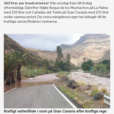
263 liter per kvadratmeter
från onsdag fram till lördag
eftermiddag. Därefter följde Roque de los Muchachos på La Palma
med 233 liter och Cañadas del Telde på Gran Canaria med 231 liter
under samma period. De stora mängderna regn har bidragit till de
kraftiga vattenflödena i ravinerna.
Kraftigt vattenflöde i ravin på Gran Canaria efter kraftiga regn