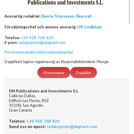
Ansvarlig redaktør:
Bente Storsveen Åkervall
Försäljningschef och annons ansvarig:
Ulf Lindblom
Telefon:
+34 928 768 420
E-post:
redaksjonen@dagnatt.com
Personvernspolicy/Informationskapsler
Dag&Natt lagres regelmessig av Nasjonalbiblioteket i Norge
Annonsere
Español
DN Publications and Investments S.L
Calle las Dalias,
Edificio Las Flores, 85Z
35100, San Agustin
Gran Canaria
Telefon:
+34 928 768 420
Send oss en epost:
redaksjonen@dagnatt.com