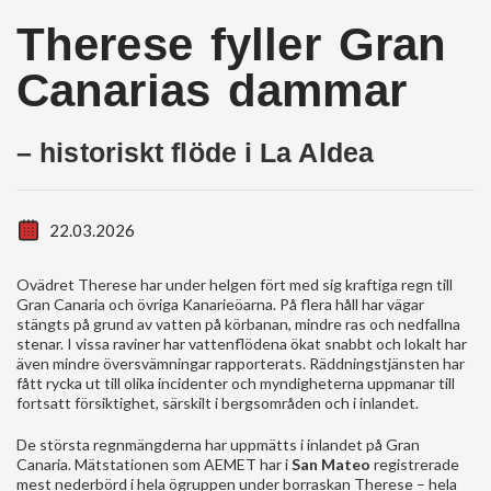
Therese fyller Gran
Canarias dammar
– historiskt flöde i La Aldea
22.03.2026
Ovädret Therese har under helgen fört med sig kraftiga regn till
Gran Canaria och övriga Kanarieöarna. På flera håll har vägar
stängts på grund av vatten på körbanan, mindre ras och nedfallna
stenar. I vissa raviner har vattenflödena ökat snabbt och lokalt har
även mindre översvämningar rapporterats. Räddningstjänsten har
fått rycka ut till olika incidenter och myndigheterna uppmanar till
fortsatt försiktighet, särskilt i bergsområden och i inlandet.
De största regnmängderna har uppmätts i inlandet på Gran
Canaria. Mätstationen som AEMET har i
San Mateo
registrerade
mest nederbörd i hela ögruppen under borraskan Therese – hela