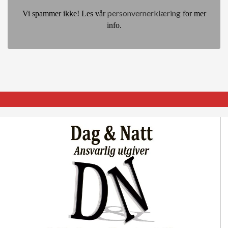
personvernerklæring
Vi spammer ikke! Les vår
for mer
info.