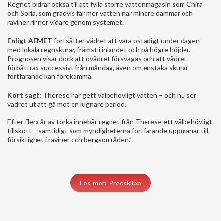
Regnet bidrar också till att fylla större vattenmagasin som Chira
och Soria, som gradvis får mer vatten när mindre dammar och
raviner rinner vidare genom systemet.
Enligt AEMET
fortsätter vädret att vara ostadigt under dagen
med lokala regnskurar, främst i inlandet och på högre höjder.
Prognosen visar dock att ovädret försvagas och att vädret
förbättras successivt från måndag, även om enstaka skurar
fortfarande kan förekomma.
Kort sagt:
Therese har gett välbehövligt vatten – och nu ser
vädret ut att gå mot en lugnare period.
Efter flera år av torka innebär regnet från Therese ett välbehövligt
tillskott – samtidigt som myndigheterna fortfarande uppmanar till
försiktighet i raviner och bergsområden.”
Les mer: Pressklipp