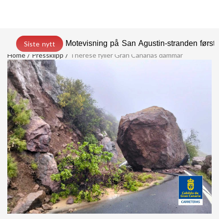
Motevisning på San Agustin-stranden før
Siste nytt
Home
Pressklipp
Therese fyller Gran Canarias dammar