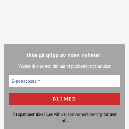
Ikke gå glipp av noen nyheter
!
.
Varsler til e-posten din når vi publiserer nye artikler
personvernerklæring
Vi spammer ikke! Les vår
for mer
info.