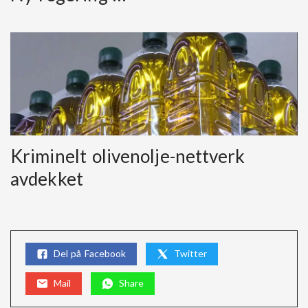
Kriminelt olivenolje-nettverk
avdekket
Del på Facebook
Twitter
Mail
Share