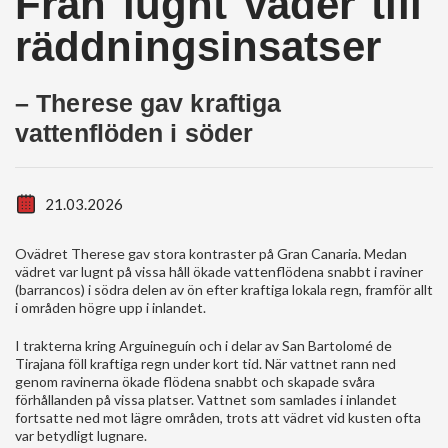
Från lugnt väder till
räddningsinsatser
– Therese gav kraftiga
vattenflöden i söder
21.03.2026
Ovädret Therese gav stora kontraster på Gran Canaria. Medan
vädret var lugnt på vissa håll ökade vattenflödena snabbt i raviner
(barrancos) i södra delen av ön efter kraftiga lokala regn, framför allt
i områden högre upp i inlandet.
I trakterna kring Arguineguín och i delar av San Bartolomé de
Tirajana föll kraftiga regn under kort tid. När vattnet rann ned
genom ravinerna ökade flödena snabbt och skapade svåra
förhållanden på vissa platser. Vattnet som samlades i inlandet
fortsatte ned mot lägre områden, trots att vädret vid kusten ofta
var betydligt lugnare.