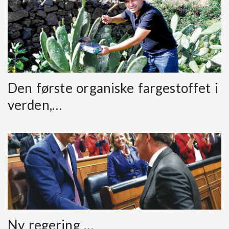
Den første organiske fargestoffet i
verden,…
Ny regering …