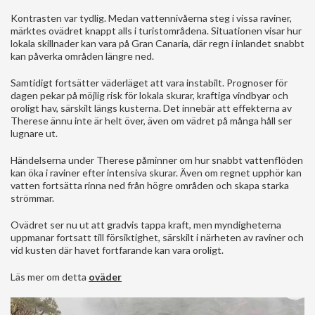
Kontrasten var tydlig. Medan vattennivåerna steg i vissa raviner,
märktes ovädret knappt alls i turistområdena. Situationen visar hur
lokala skillnader kan vara på Gran Canaria, där regn i inlandet snabbt
kan påverka områden längre ned.
Samtidigt fortsätter väderläget att vara instabilt. Prognoser för
dagen pekar på möjlig risk för lokala skurar, kraftiga vindbyar och
oroligt hav, särskilt längs kusterna. Det innebär att effekterna av
Therese ännu inte är helt över, även om vädret på många håll ser
lugnare ut.
Händelserna under Therese påminner om hur snabbt vattenflöden
kan öka i raviner efter intensiva skurar. Även om regnet upphör kan
vatten fortsätta rinna ned från högre områden och skapa starka
strömmar.
Ovädret ser nu ut att gradvis tappa kraft, men myndigheterna
uppmanar fortsatt till försiktighet, särskilt i närheten av raviner och
vid kusten där havet fortfarande kan vara oroligt.
Läs mer om detta
oväder