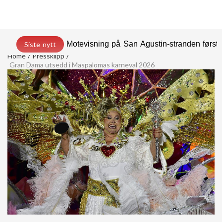
Motevisning på San Agustin-stranden før
Siste nytt
Home
Pressklipp
Gran Dama utsedd i Maspalomas karneval 2026