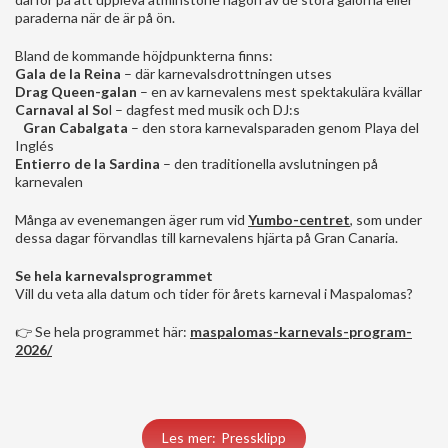
paraderna när de är på ön.
Bland de kommande höjdpunkterna finns:
Gala de la Reina
– där karnevalsdrottningen utses
Drag Queen-galan
– en av karnevalens mest spektakulära kvällar
Carnaval al So
l – dagfest med musik och DJ:s
Gran Cabalgata
– den stora karnevalsparaden genom Playa del
Inglés
Entierro de la Sardina
– den traditionella avslutningen på
karnevalen
Många av evenemangen äger rum vid
Yumbo-centret
, som under
dessa dagar förvandlas till karnevalens hjärta på Gran Canaria.
Se hela karnevalsprogrammet
Vill du veta alla datum och tider för årets karneval i Maspalomas?
👉 Se hela programmet här:
maspalomas-karnevals-program-
2026/
Les mer: Pressklipp