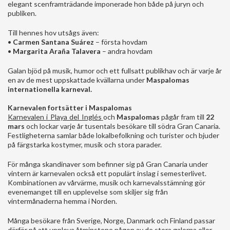
elegant scenframträdande imponerade hon både på juryn och
publiken.
Till hennes hov utsågs även:
•
Carmen Santana Suárez
– första hovdam
•
Margarita Araña Talavera
– andra hovdam
Galan bjöd på musik, humor och ett fullsatt publikhav och är varje år
en av de mest uppskattade kvällarna under
Maspalomas
internationella karneval.
Karnevalen fortsätter i Maspalomas
Karnevalen i Playa del Inglés
och
Maspalomas
pågår fram till
22
mars
och lockar varje år tusentals besökare till södra Gran Canaria.
Festligheterna samlar både lokalbefolkning och turister och bjuder
på färgstarka kostymer, musik och stora parader.
För många skandinaver som befinner sig på Gran Canaria under
vintern är karnevalen också ett populärt inslag i semesterlivet.
Kombinationen av vårvärme, musik och karnevalsstämning gör
evenemanget till en upplevelse som skiljer sig från
vintermånaderna hemma i Norden.
Många besökare från Sverige, Norge, Danmark och Finland passar
därför på att uppleva åtminstone någon av de stora galorna eller