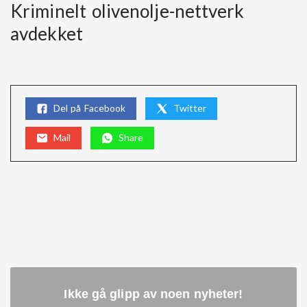
Kriminelt olivenolje-nettverk
avdekket
Del på Facebook
Twitter
Mail
Share
Ikke gå glipp av noen nyheter
!