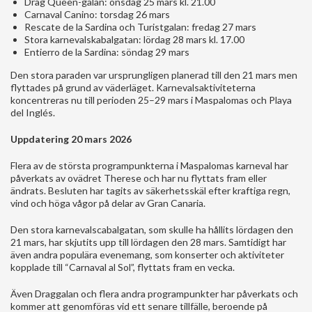
Drag Queen-galan: onsdag 25 mars kl. 21.00
Carnaval Canino: torsdag 26 mars
Rescate de la Sardina och Turistgalan: fredag 27 mars
Stora karnevalskabalgatan: lördag 28 mars kl. 17.00
Entierro de la Sardina: söndag 29 mars
Den stora paraden var ursprungligen planerad till den 21 mars men
flyttades på grund av väderläget. Karnevalsaktiviteterna
koncentreras nu till perioden 25–29 mars i Maspalomas och Playa
del Inglés.
Uppdatering 20 mars 2026
Flera av de största programpunkterna i Maspalomas karneval har
påverkats av ovädret Therese och har nu flyttats fram eller
ändrats. Besluten har tagits av säkerhetsskäl efter kraftiga regn,
vind och höga vågor på delar av Gran Canaria.
Den stora karnevalscabalgatan, som skulle ha hållits lördagen den
21 mars, har skjutits upp till lördagen den 28 mars. Samtidigt har
även andra populära evenemang, som konserter och aktiviteter
kopplade till “Carnaval al Sol”, flyttats fram en vecka.
Även Draggalan och flera andra programpunkter har påverkats och
kommer att genomföras vid ett senare tillfälle, beroende på