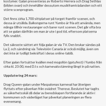
kostymer. Galan presenteras av Roberto Herrera och Drag Sethlas
(bilden ovan) och innehåller dessutom musikframträdanden och ett
större scenprogram.
Det finns cirka 1.700 sittplatser på torget framför scenen, och
dessa är utsålda. Balkongerna runt Yumbo är fria att använda, men
många tillhör restauranger och barer runt scenen. Det går ofta bra
att se galan därifrån om man är ute i god tid, eftersom platserna
fylls snabbt.
Det säkraste sättet att följa galan är via TV. Den brukar sändas på
La 2, och sändning via Televisión Canaria är också möjlig, även om
det inte är tydligt bekräftat i deras online-tablå.
Efter galan fortsätter kvällen med mogollón (gatufest) i Yumbo från
cirka kl. 23:00, med DJ:s och karnevalsstämning långt in på natten.
Uppdatering 24 mars:
Drag Queen-galan under Maspalomas karneval har återigen
flyttats efter påverkan från ovädret Therese. Beslutet har tagits
av säkerhetsskäl då delar av beredskapen fortfarande är aktiv i
kommunen och väderläget har påverkat planeringen av flera
evenemang.