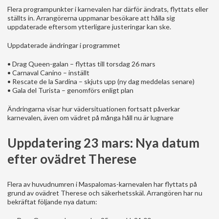
Flera programpunkter i karnevalen har därför ändrats, flyttats eller
ställts in. Arrangörerna uppmanar besökare att hålla sig
uppdaterade eftersom ytterligare justeringar kan ske.
Uppdaterade ändringar i programmet
• Drag Queen-galan – flyttas till torsdag 26 mars
• Carnaval Canino – inställt
• Rescate de la Sardina – skjuts upp (ny dag meddelas senare)
• Gala del Turista – genomförs enligt plan
Ändringarna visar hur vädersituationen fortsatt påverkar
karnevalen, även om vädret på många håll nu är lugnare
Uppdatering 23 mars: Nya datum
efter ovädret Therese
Flera av huvudnumren i Maspalomas-karnevalen har flyttats på
grund av ovädret Therese och säkerhetsskäl. Arrangören har nu
bekräftat följande nya datum: