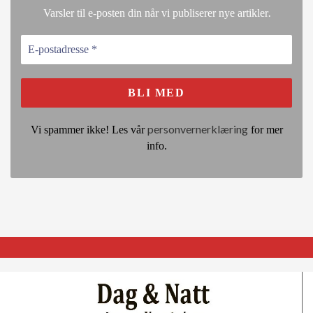
.
Varsler til e-posten din når vi publiserer nye artikler
personvernerklæring
Vi spammer ikke! Les vår
for mer
info.