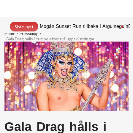
Mogán Sunset Run tillbaka i Arguineguín
En
Siste nytt
Home
Pressklipp
Gala Drag hålls i Yumbo efter två uppskjutningar
Gala Drag hålls i