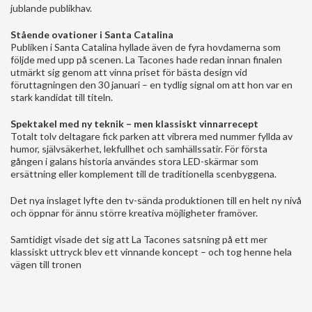
jublande publikhav.
Stående ovationer i Santa Catalina
Publiken i Santa Catalina hyllade även de fyra hovdamerna som
följde med upp på scenen. La Tacones hade redan innan finalen
utmärkt sig genom att vinna priset för bästa design vid
föruttagningen den 30 januari – en tydlig signal om att hon var en
stark kandidat till titeln.
Spektakel med ny teknik – men klassiskt vinnarrecept
Totalt tolv deltagare fick parken att vibrera med nummer fyllda av
humor, självsäkerhet, lekfullhet och samhällssatir. För första
gången i galans historia användes stora LED-skärmar som
ersättning eller komplement till de traditionella scenbyggena.
Det nya inslaget lyfte den tv-sända produktionen till en helt ny nivå
och öppnar för ännu större kreativa möjligheter framöver.
Samtidigt visade det sig att La Tacones satsning på ett mer
klassiskt uttryck blev ett vinnande koncept – och tog henne hela
vägen till tronen