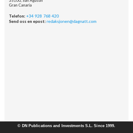
35100, San Agustin
Gran Canaria
Telefon:
+34 928 768 420
Send oss en epost:
redaksjonen@dagnatt.com
©
DN Publications and Investments S.L. Since 1999.