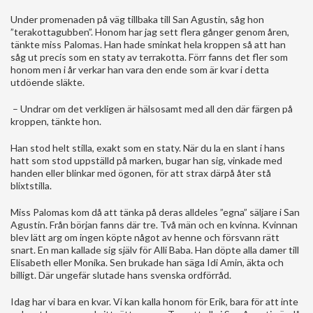
Under promenaden på väg tillbaka till San Agustin, såg hon
”terakottagubben”. Honom har jag sett flera gånger genom åren,
tänkte miss Palomas. Han hade sminkat hela kroppen så att han
såg ut precis som en staty av terrakotta. Förr fanns det fler som
honom men i år verkar han vara den ende som är kvar i detta
utdöende släkte.
– Undrar om det verkligen är hälsosamt med all den där färgen på
kroppen, tänkte hon.
Han stod helt stilla, exakt som en staty. När du la en slant i hans
hatt som stod uppställd på marken, bugar han sig, vinkade med
handen eller blinkar med ögonen, för att strax därpå åter stå
blixtstilla.
Miss Palomas kom då att tänka på deras alldeles ”egna” säljare i San
Agustin. Från början fanns där tre. Två män och en kvinna. Kvinnan
blev lätt arg om ingen köpte något av henne och försvann rätt
snart. En man kallade sig själv för Alli Baba. Han döpte alla damer till
Elisabeth eller Monika. Sen brukade han säga Idi Amin, äkta och
billigt. Där ungefär slutade hans svenska ordförråd.
Idag har vi bara en kvar. Vi kan kalla honom för Erik, bara för att inte