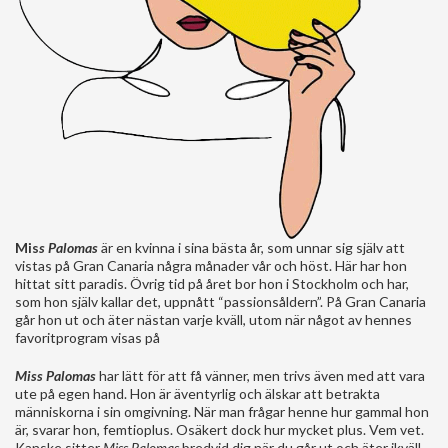
Mis
s Palomas
är en kvinna i sina bästa år, som unnar sig själv att
vistas på Gran Canaria några månader vår och höst. Här har hon
hittat sitt paradis. Övrig tid på året bor hon i Stockholm och har,
som hon själv kallar det, uppnått “passionsåldern”. På Gran Canaria
går hon ut och äter nästan varje kväll, utom när något av hennes
favoritprogram visas på
Miss Palomas
har lätt för att få vänner, men trivs även med att vara
ute på egen hand. Hon är äventyrlig och älskar att betrakta
människorna i sin omgivning. När man frågar henne hur gammal hon
är, svarar hon, femtioplus. Osäkert dock hur mycket plus. Vem vet.
Kanske sitter
Miss Palomas
bredvid dig när du går ut och äter ikväll.