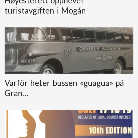
Høyesterett opphever
turistavgiften i Mogán
Varför heter bussen «guagua» på
Gran…