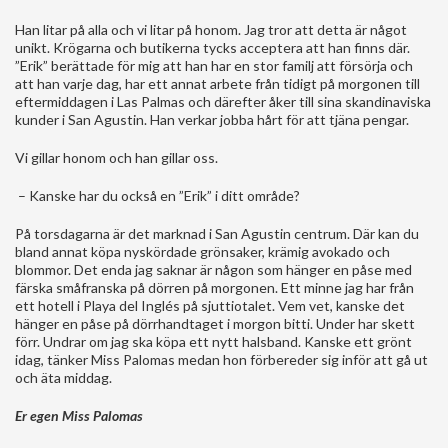
Han litar på alla och vi litar på honom. Jag tror att detta är något
unikt. Krögarna och butikerna tycks acceptera att han finns där.
”Erik” berättade för mig att han har en stor familj att försörja och
att han varje dag, har ett annat arbete från tidigt på morgonen till
eftermiddagen i Las Palmas och därefter åker till sina skandinaviska
kunder i San Agustin. Han verkar jobba hårt för att tjäna pengar.
Vi gillar honom och han gillar oss.
– Kanske har du också en ”Erik” i ditt område?
På torsdagarna är det marknad i San Agustin centrum. Där kan du
bland annat köpa nyskördade grönsaker, krämig avokado och
blommor. Det enda jag saknar är någon som hänger en påse med
färska småfranska på dörren på morgonen. Ett minne jag har från
ett hotell i Playa del Inglés på sjuttiotalet. Vem vet, kanske det
hänger en påse på dörrhandtaget i morgon bitti. Under har skett
förr. Undrar om jag ska köpa ett nytt halsband. Kanske ett grönt
idag, tänker Miss Palomas medan hon förbereder sig inför att gå ut
och äta middag.
Er egen Miss Palomas