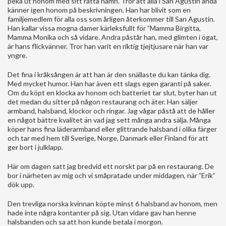
peka ut honom med sitt rätta namn. Tror att alla i San Agustin ändå
känner igen honom på beskrivningen. Han har blivit som en
familjemedlem för alla oss som årligen återkommer till San Agustin.
Han kallar vissa mogna damer kärleksfullt för ”Mamma Birgitta,
Mamma Monika och så vidare. Andra påstår han, med glimten i ögat,
är hans flickvänner. Tror han varit en riktig tjejtjusare när han var
yngre.
Det fina i kråksången är att han är den snällaste du kan tänka dig.
Med mycket humor. Han har även ett slags egen garanti på saker.
Om du köpt en klocka av honom och batteriet tar slut, byter han ut
det medan du sitter på någon restaurang och äter. Han säljer
armband, halsband, klockor och ringar. Jag vågar påstå att de håller
en något bättre kvalitet än vad jag sett många andra sälja. Många
köper hans fina läderarmband eller glittrande halsband i olika färger
och tar med hem till Sverige, Norge, Danmark eller Finland för att
ger bort i julklapp.
Här om dagen satt jag bredvid ett norskt par på en restaurang. De
bor i närheten av mig och vi småpratade under middagen, när ”Erik”
dök upp.
Den trevliga norska kvinnan köpte minst 6 halsband av honom, men
hade inte några kontanter på sig. Utan vidare gav han henne
halsbanden och sa att hon kunde betala i morgon.