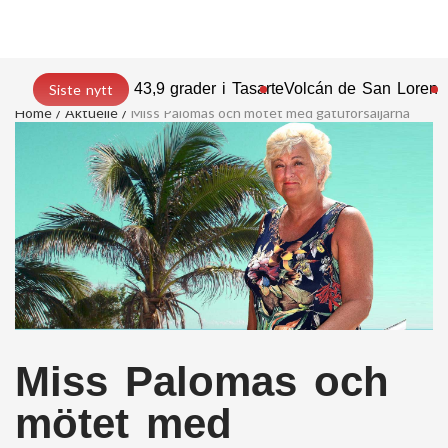
43,9 grader i Tasarte
Volcán de San Lorenz
Siste nytt
Home
Aktuelle
Miss Palomas och mötet med gatuförsäljarna
Miss Palomas och
mötet med