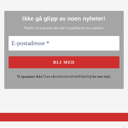
Ikke gå glipp av noen nyheter
!
.
Varsler til e-posten din når vi publiserer nye artikler
personvernerklæring
Vi spammer ikke! Les vår
for mer info.