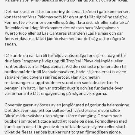
Det har skett en stor förändring de senaste åren i gatukommersen,
konstaterar Miss Palomas som för en stund tillät sig bli nostalgisk.
Förr mötte vi kvinnor som ville spå dig, fläta ditt hår eller sälja ”äkta”
Rolexklockor. Idag förekommer det nästan bara i Maspalomas,
Puerto Rico eller på Las Canteras stranden i Las Palmas och där
finns endast ett fåtal i jämförelse med hur det såg ut för några år
sedan.
Då kunde du nästan bli förföljd av påstridiga försäljare. Idag hittar
du några i trappan på väg upp till Tropical i Playa del Inglés, eller
runt butiksytorna i Maspalomas. Vid den senaste promenaden till
butiksområdet intill Maspalomasöken, hade säljarna ersatts av en
sångare med covers i sin repertoar. Han gick mellan
restaurangerna, uppträdde en stund och samlade därefter in
pengar i sin hatt. Han var otroligt duktig och jag funderade över
varför han inte fått engagemang på någon av krogarna.
Coversångaren avlöstes av en jonglör med någorlunda balanssinne.
Det dök även upp ett par bältes- och väskförsäljare som sålde
”äkta” märkesväskor utan någon större framgång. De som hade
butiker i området tittade måttligt roade på dem. Förmodligen med
kunskapen om att ingen av dem betalade vare sig hyra eller skatt,
vilket de flesta seriösa butiker runt torgen förmodligen gjorde.