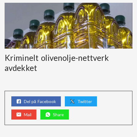
Kriminelt olivenolje-nettverk
avdekket
Del på Facebook
Twitter
Mail
Share