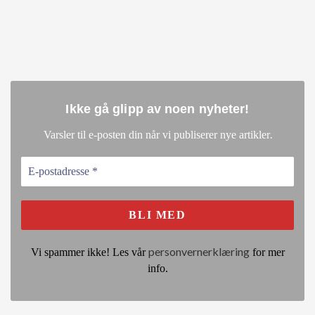
Ikke gå glipp av noen nyheter
!
.
Varsler til e-posten din når vi publiserer nye artikler
personvernerklæring
Vi spammer ikke! Les vår
for mer
info.