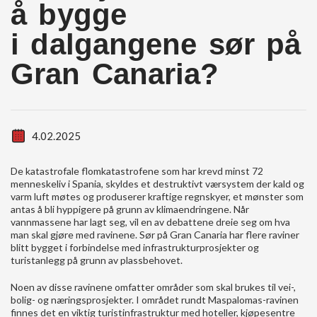
å bygge
i dalgangene sør på
Gran Canaria?
4.02.2025
De katastrofale flomkatastrofene som har krevd minst 72
menneskeliv i Spania, skyldes et destruktivt værsystem der kald og
varm luft møtes og produserer kraftige regnskyer, et mønster som
antas å bli hyppigere på grunn av klimaendringene. Når
vannmassene har lagt seg, vil en av debattene dreie seg om hva
man skal gjøre med ravinene. Sør på Gran Canaria har flere raviner
blitt bygget i forbindelse med infrastrukturprosjekter og
turistanlegg på grunn av plassbehovet.
Noen av disse ravinene omfatter områder som skal brukes til vei-,
bolig- og næringsprosjekter. I området rundt Maspalomas-ravinen
finnes det en viktig turistinfrastruktur med hoteller, kjøpesentre