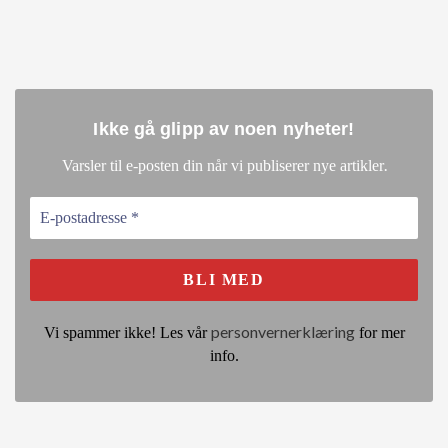
Ikke gå glipp av noen nyheter
!
.
Varsler til e-posten din når vi publiserer nye artikler
personvernerklæring
Vi spammer ikke! Les vår
for mer
info.