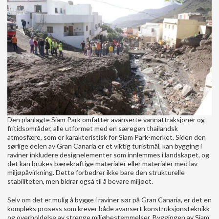
Den planlagte Siam Park omfatter avanserte vannattraksjoner og
fritidsområder, alle utformet med en særegen thailandsk
atmosfære, som er karakteristisk for Siam Park-merket. Siden den
sørlige delen av Gran Canaria er et viktig turistmål, kan bygging i
raviner inkludere designelementer som innlemmes i landskapet, og
det kan brukes bærekraftige materialer eller materialer med lav
miljøpåvirkning. Dette forbedrer ikke bare den strukturelle
stabiliteten, men bidrar også til å bevare miljøet.
Selv om det er mulig å bygge i raviner sør på Gran Canaria, er det en
kompleks prosess som krever både avansert konstruksjonsteknikk
og overholdelse av strenge miljøbestemmelser. Byggingen av Siam