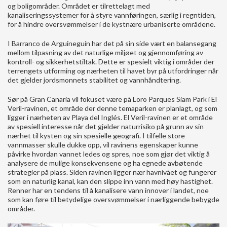
og boligområder. Området er tilrettelagt med
kanaliseringssystemer for å styre vannføringen, særlig i regntiden,
for å hindre oversvømmelser i de kystnære urbaniserte områdene.
I Barranco de Arguineguín har det på sin side vært en balansegang
mellom tilpasning av det naturlige miljøet og gjennomføring av
kontroll- og sikkerhetstiltak. Dette er spesielt viktig i områder der
terrengets utforming og nærheten til havet byr på utfordringer når
det gjelder jordsmonnets stabilitet og vannhåndtering.
Sør på Gran Canaria vil fokuset være på Loro Parques Siam Park i El
Veril-ravinen, et område der denne temaparken er planlagt, og som
ligger i nærheten av Playa del Inglés. El Veril-ravinen er et område
av spesiell interesse når det gjelder naturrisiko på grunn av sin
nærhet til kysten og sin spesielle geografi. I tilfelle store
vannmasser skulle dukke opp, vil ravinens egenskaper kunne
påvirke hvordan vannet ledes og spres, noe som gjør det viktig å
analysere de mulige konsekvensene og ha egnede avbøtende
strategier på plass. Siden ravinen ligger nær havnivået og fungerer
som en naturlig kanal, kan den slippe inn vann med høy hastighet.
Renner har en tendens til å kanalisere vann innover i landet, noe
som kan føre til betydelige oversvømmelser i nærliggende bebygde
områder.