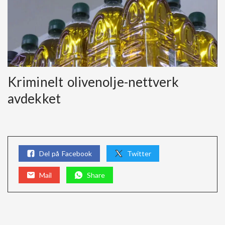
Kriminelt olivenolje-nettverk
avdekket
Del på Facebook
Twitter
Mail
Share