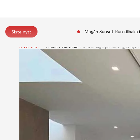
Mogán Sunset Run tillbaka 
Siste nytt
Du er her:
Home
Aktuelle
Kim Småge på kulturgjensyn i