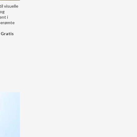
l visuelle
 og
ent i
 berømte
 Gratis