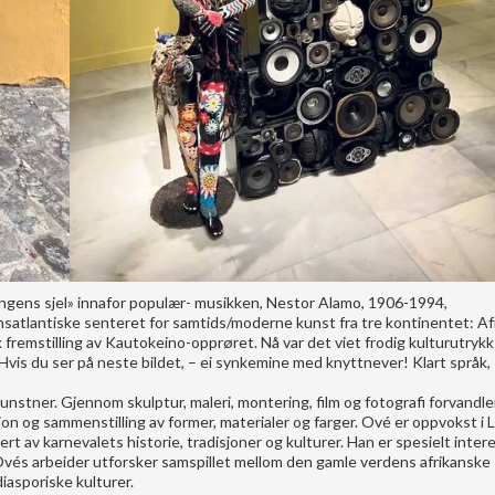
ngens sjel» innafor populær- musikken, Nestor Alamo, 1906-1994,
satlantiske senteret for samtids/moderne kunst fra tre kontinentet: Afr
sk fremstilling av Kautokeino-opprøret. Nå var det viet frodig kulturutrykk
Hvis du ser på neste bildet, – ei synkemine med knyttnever! Klart språk,
unstner. Gjennom skulptur, maleri, montering, film og fotografi forvandl
jon og sammenstilling av former, materialer og farger. Ové er oppvokst i
ert av karnevalets historie, tradisjoner og kulturer. Han er spesielt intere
Ovés arbeider utforsker samspillet mellom den gamle verdens afrikanske
iasporiske kulturer.