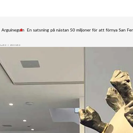
i Arguineguín
En satsning på nästan 50 miljoner för att förnya San 
 Las Palmas