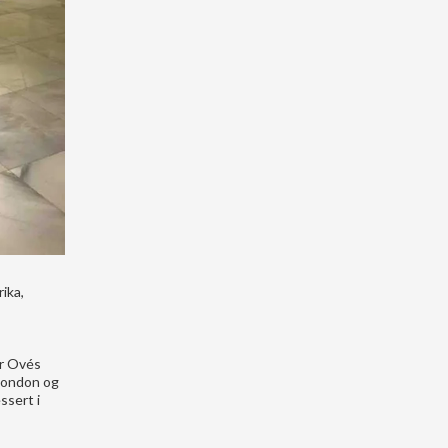
ika,
er Ovés
 London og
ssert i