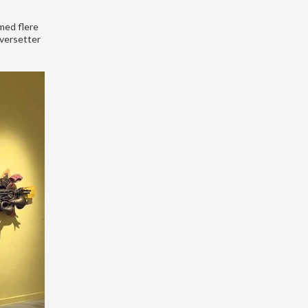
med flere
oversetter