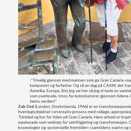
-”Trivelig gjensyn med mannen som ga Gran Canaria «sa
komponist og forfatter. Og så en dag på CAAM, det tran
Amerika, Europa. Sist jeg var her så jeg ei tavle av sami
som overlevde, tross for kolonisatorer gjennom tidene. 
faens verden!”
Zak Ové
(London, Storbritannia, 1966) er en transformasjonsk
hverdagsobjekter i en kreativ prosess med collage, approprias
Trinidad og bor for tiden på Gran Canaria. Hans arbeid er inspir
maskerade som verktøy for selvfrigjøring og transformasjon. 
kosmologier og «potensielle fremtider» i samtidens svarte og d