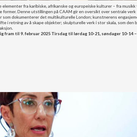
lementer fra karibiske, afrikanske og europeiske kulturer – fra musikk ti
ale former. Denne utstillingen på CAAM gir en oversikt over sentrale verk
ider som dokumenterer det multikulturelle London; kunstnerens engasjem
ifte i retning av å skape objekter; skulpturelle verk i stor skala, som den
aksjon.
ig fram til 9. februar 2025 Tirsdag til lørdag 10-21, søndager 10-14 –