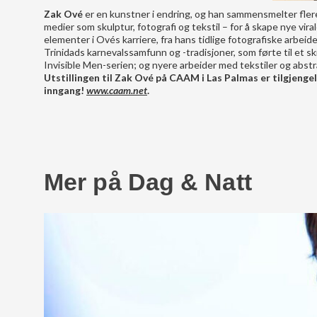
Zak Ové
er en kunstner i endring, og han sammensmelter flere e
medier som skulptur, fotografi og tekstil – for å skape nye vir
elementer i Ovés karriere, fra hans tidlige fotografiske arbe
Trinidads karnevalssamfunn og -tradisjoner, som førte til et sk
Invisible Men-serien; og nyere arbeider med tekstiler og abstr
Utstillingen til Zak Ové på CAAM i Las Palmas er tilgjengel
inngang!
www.caam.net
.
Mer på Dag & Natt