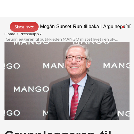
Mogán Sunset Run tillbaka i Arguineguín
En
Siste nytt
Home
Pressklipp
Grunnleggeren til butikkjeden MANGO mistet livet i en ulykke