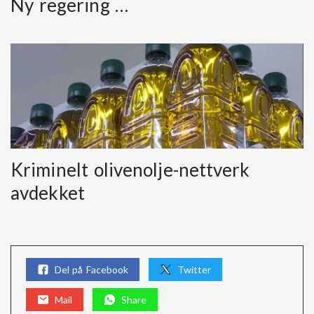
Ny regering …
Kriminelt olivenolje-nettverk
avdekket
Del på Facebook
Twitter
Mail
Share