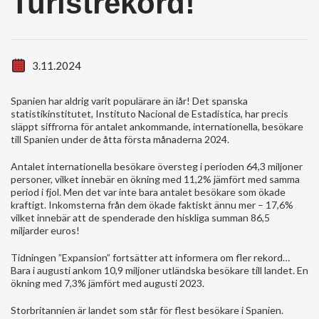
Turistrekord!
3.11.2024
Spanien har aldrig varit populärare än iår! Det spanska
statistikinstitutet, Instituto Nacional de Estadistica, har precis
släppt siffrorna för antalet ankommande, internationella, besökare
till Spanien under de åtta första månaderna 2024.
Antalet internationella besökare översteg i perioden 64,3 miljoner
personer, vilket innebär en ökning med 11,2% jämfört med samma
period i fjol. Men det var inte bara antalet besökare som ökade
kraftigt. Inkomsterna från dem ökade faktiskt ännu mer – 17,6%
vilket innebär att de spenderade den hiskliga summan 86,5
miljarder euros!
Tidningen ”Expansion” fortsätter att informera om fler rekord…
Bara i augusti ankom 10,9 miljoner utländska besökare till landet. En
ökning med 7,3% jämfört med augusti 2023.
Storbritannien är landet som står för flest besökare i Spanien.