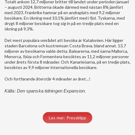
Totalt ankom 12,7 miljoner britter till landet under perioden januari
– augusti 2024. Britterna ökade därmed med nästan 8% jämfört
med 2023. Frankrike hamnar på en andraplats med 9,2 miljoner
besökare. En ökning med 10,1% jämfört med i fjol. Tyskarna, med
drygt 8 miljoner besökare tog sig in på en tredje plats med en
ökning på 9,3%.
Det mest populära området att besöka är Katalonien. Här ligger
staden Barcelona och kustremsan Costa Brava, bland annat. 13,7
miljoner av besökarna valde detta. Balearerna, med öarna Mallorca,
Menorca, Ibiza och Formentera besöktes av 11,2 miljoner personer
under årets första 8 månader. Och Kanarieöarna, på en tredje plats,
besöktes av 9,9 miljoner internationella besökare.
Och fortfarande återstår 4 månader av året…!
Källa: Den spanska tidningen Expansion.
Les mer: Pressklipp