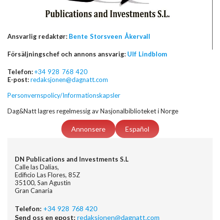
Ansvarlig redaktør:
Bente Storsveen Åkervall
Försäljningschef och annons ansvarig:
Ulf Lindblom
Telefon:
+34 928 768 420
E-post:
redaksjonen@dagnatt.com
Personvernspolicy/Informationskapsler
Dag&Natt lagres regelmessig av Nasjonalbiblioteket i Norge
Annonsere
Español
DN Publications and Investments S.L
Calle las Dalias,
Edificio Las Flores, 85Z
35100, San Agustin
Gran Canaria
Telefon:
+34 928 768 420
Send oss en epost:
redaksjonen@dagnatt.com