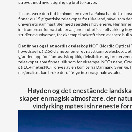
strevet med mye stigning og bratte kurver.
Takket være den flotte himmelen over La Palma har dette obse
finner du 15 gigantiske teleskoper fra ulike land, såvel som
universets gammastråler med særdeles høy energi. Her finner 
instrumenter for nattobservasjoner, robotikk, solfysikk og høy
studier av universet, for eksempel bekreftelsen av sorte hull
Det finnes også et nordisk teleskop NOT (Nordic Optical
hovedspeil på 2,56 diameter og er et natttkomitéeleskop. Det 
gjør den opp for i fantastisk optikk, fleksibilitet og brukerven
teleskopet som finnes, slik som for eksempel NOTs nabo, Gra
på 10,4 meter.NOT drives av en komité fra Danmark, Sverige, I
nasjonalitet kan bruke den, i følge internasjonale avtaler.
Høyden og det enestående landska
skaper en magisk atmosfære, der natu
vindyrking møtes i sin reneste for