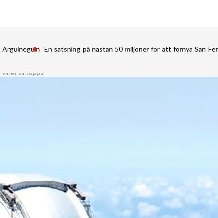
i Arguineguín
En satsning på nästan 50 miljoner för att förnya San 
viner til topps