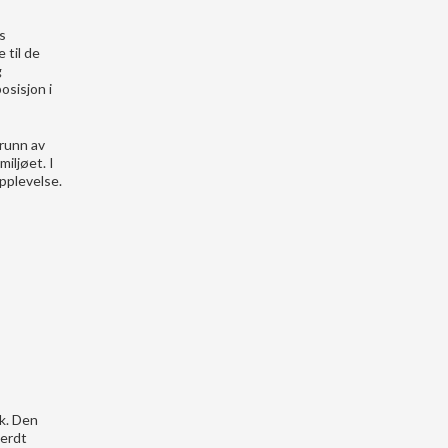
s
 til de
g
osisjon i
grunn av
iljøet. I
pplevelse.
rk. Den
verdt