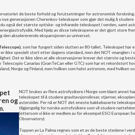
rvatoriet de beste forhold og forutsetninger for astronomisk forskning
 den nye generasjonen Cherenkov-teleskoper som gjør det mulig å studere
du også det største optiske- og infrarøde teleskopet i verden, samt as
energiastrofysikk. Med hjelp av disse teleskopene er det gjort store frem
 og den akselererende ekspansjonen av universet.
 Telescope)
, som har fungert siden slutten av 80-tallet. Teleskopet har e
er ikke spesielt stort etter dagens standard, men det NOT «mangler» i s
nlighet. Det er ikke sånn at alle observasjoner krever det største og best
n Telescopio Canarias (GranTeCan eller GTC) som har et rekordstort ho
sland, Norge og Finland, men hvilken som helst astronom, med hvilken s
pet
NOT brukes av flere astrofysikere i Norge som blant annet ha
teleskopet til å studere gravitavsjonslinser, stjerner, eksopla
ren og
asteroider. Per nå er NOT det eneste bakkebaserte teleskop
m.
tilgjengelig for norske astrofysikere som vil studere nattehi
(ettersom vi ikke er medlem av for eksempel ESO European S
Observatory).
Toppen av La Palma regnes som et av de beste stedene i verd