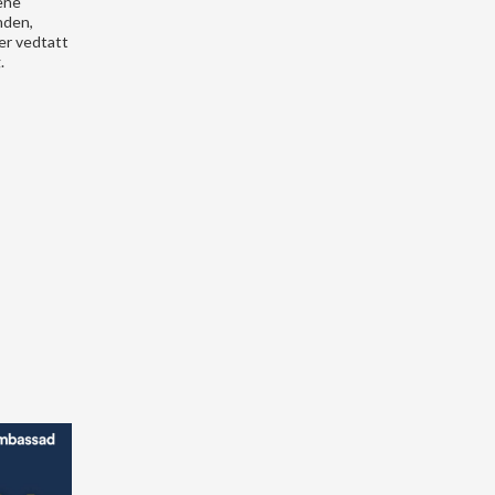
yene
nden,
er vedtatt
.