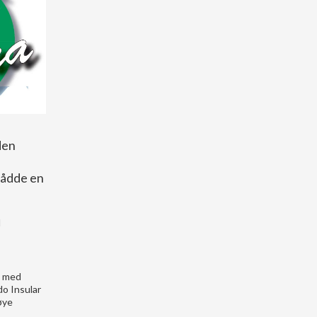
den
nådde en
d
d med
do Insular
øye