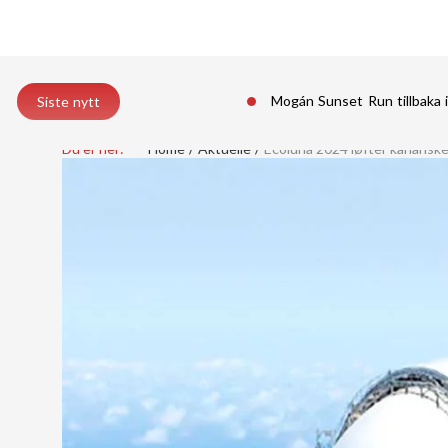
Mogán Sunset Run tillbaka 
Siste nytt
Du er her:
Home
Aktuelle
Ecoluna 2024 løfter kanariske 