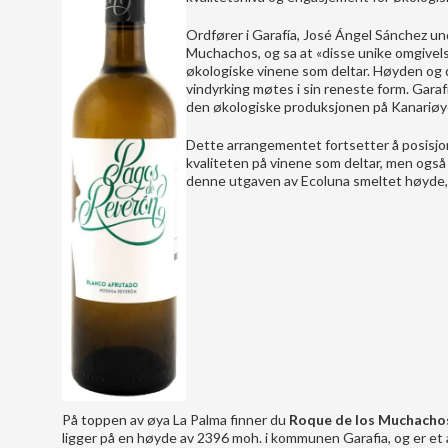
Ordfører i Garafía, José Ángel Sánchez u
Muchachos, og sa at «disse unike omgivel
økologiske vinene som deltar. Høyden og
vindyrking møtes i sin reneste form. Garaf
den økologiske produksjonen på Kanariø
Dette arrangementet fortsetter å posisjo
kvaliteten på vinene som deltar, men også 
denne utgaven av Ecoluna smeltet høyde, n
På toppen av øya La Palma finner du
Roque de los Muchacho
ligger på en høyde av 2396 moh. i kommunen Garafia, og er et 