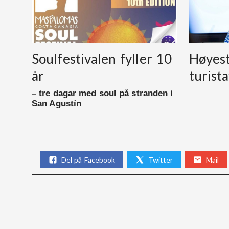
Soulfestivalen fyller 10
Høyest
år
turist
– tre dagar med soul på stranden i
San Agustín
Del på Facebook
Twitter
Mail