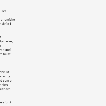
. Her
tronomiske
skritt i
t
tørrelse,
e
vedspeil
om helst
r brukt
neter og
et som er
mmelen
outhern
en for å