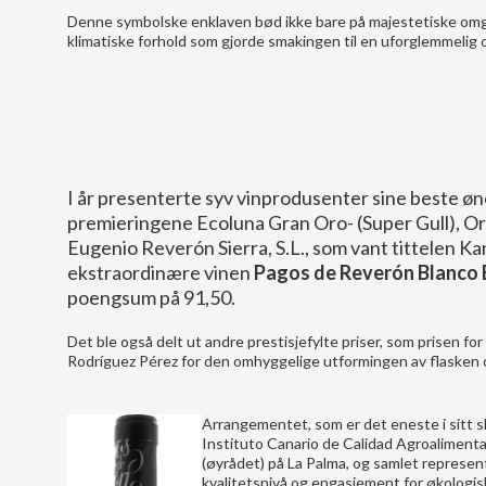
Denne symbolske enklaven bød ikke bare på majestetiske omg
klimatiske forhold som gjorde smakingen til en uforglemmelig 
I år presenterte syv vinprodusenter sine beste ø
premieringene Ecoluna Gran Oro- (Super Gull), Oro-
Eugenio Reverón Sierra, S.L., som vant tittelen K
ekstraordinære vinen
Pagos de Reverón Blanco 
poengsum på 91,50.
Det ble også delt ut andre prestisjefylte priser, som prisen f
Rodríguez Pérez for den omhyggelige utformingen av flasken o
Arrangementet, som er det eneste i sitt sl
Instituto Canario de Calidad Agroalimentar
(øyrådet) på La Palma, og samlet represent
kvalitetsnivå og engasjement for økologis