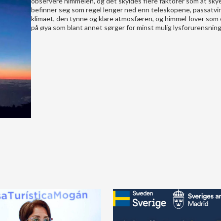
observere himmelen, og det skyldes flere faktorer som at sk
befinner seg som regel lenger ned enn teleskopene, passatvi
klimaet, den tynne og klare atmosfæren, og himmel-lover som 
på øya som blant annet sørger for minst mulig lysforurensning