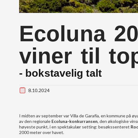
Ecoluna 20
viner til t
- bokstavelig talt
8.10.2024
I midten av september var Villa de Garafía, en kommune på øya
av den regionale
Ecoluna-konkurransen
, den økologiske vi
høyeste punkt, i en spektakulær setting: besøkssenteret
Roq
2000 meter over havet.