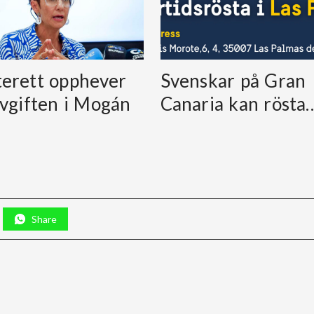
erett opphever
Svenskar på Gran
avgiften i Mogán
Canaria kan rösta
Share