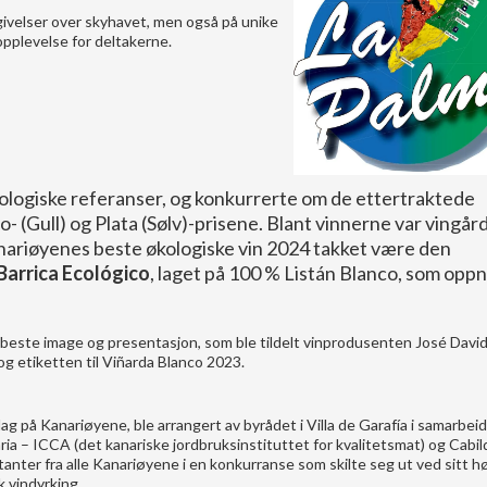
ivelser over skyhavet, men også på unike
opplevelse for deltakerne.
nologiske referanser, og konkurrerte om de ettertraktede
 (Gull) og Plata (Sølv)-prisene. Blant vinnerne var vingår
anariøyenes beste økologiske vin 2024 takket være den
Barrica Ecológico
, laget på 100 % Listán Blanco, som opp
or beste image og presentasjon, som ble tildelt vinprodusenten José Davi
g etiketten til Viñarda Blanco 2023.
ag på Kanariøyene, ble arrangert av byrådet i Villa de Garafía i samarbei
ia – ICCA (det kanariske jordbruksinstituttet for kvalitetsmat) og Cabil
anter fra alle Kanariøyene i en konkurranse som skilte seg ut ved sitt h
k vindyrking